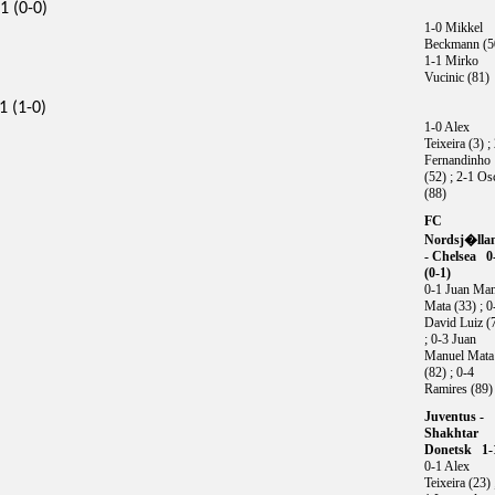
1 (0-0)
1-0 Mikkel
Beckmann (50
1-1 Mirko
Vucinic (81)
1 (1-0)
1-0 Alex
Teixeira (3) ;
Fernandinho
(52) ; 2-1 Os
(88)
FC
Nordsj�lla
- Chelsea 0
(0-1)
0-1 Juan Man
Mata (33) ; 0
David Luiz (
; 0-3 Juan
Manuel Mata
(82) ; 0-4
Ramires (89)
Juventus -
Shakhtar
Donetsk 1-
0-1 Alex
Teixeira (23) 