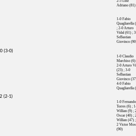
2-5 Luiz
Adriano (81)
1-0 Fabio
Quagliarella 
; 2-0 Arturo
Vidal (61) ; 3
SeBastian
Giovinco (90
0 (3-0)
1-0 Claudio
Marchiso (6) 
2-0 Arturo Vi
(23) ; 3-0
SeBastian
Giovinco (37)
4-0 Fabio
Quagliarella 
2 (2-1)
1-0 Fernando
Torres (6) ; 1
Willian (9) ; 
Oscar (40) ; 
Willian (47) ;
2 Victor Mos
(90)