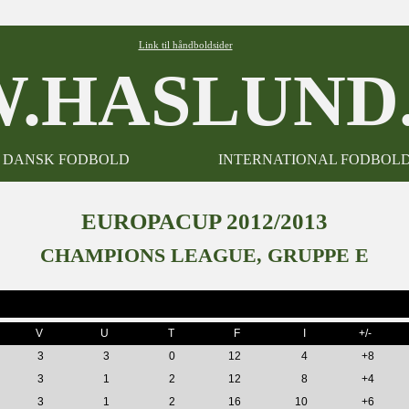
Link til håndboldsider
.HASLUND.
DANSK FODBOLD
INTERNATIONAL FODBOL
EUROPACUP 2012/2013
CHAMPIONS LEAGUE, GRUPPE E
V
U
T
F
I
+/-
3
3
0
12
4
+8
3
1
2
12
8
+4
3
1
2
16
10
+6