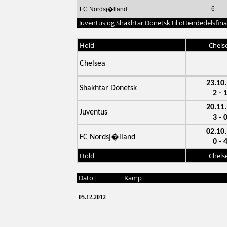
6
FC Nordsj�lland
Juventus og Shakhtar Donetsk til ottendedelsfinale
Hold
Chels
Chelsea
23.10
Shakhtar Donetsk
2 - 
20.11
Juventus
3 - 
02.10
FC Nordsj�lland
0 - 
Hold
Chels
Dato
Kamp
05.12.2012