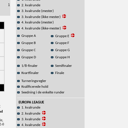
1
2. kvalrunde
3. kvalrunde (mester)
3. kvalrunde (ikke mester)
4. kvalrunde (mester)
4. kvalrunde (ikke-mester)
Gruppe A
Gruppe E
Gruppe B
Gruppe F
Gruppe C
Gruppe G
Gruppe D
Gruppe H
1/8-finaler
Semifinaler
Kvartfinaler
Finale
Turneringsregler
Kvalificerede hold
Seedning i de enkelte runder
EUROPA LEAGUE
C
1. kvalrunde
and
2. kvalrunde
3. kvalrunde
iz,
 2-0
4. kvalrunde