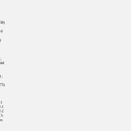
(38)
-0
)
;
dal
 ;
(75)
-1
2-1
2-2
 3-
es