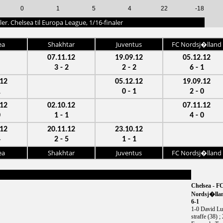
0
1
5
4
22
-18
r. Chelsea til Europa League, 1/16-finaler
ea
Shakhtar
Juventus
FC Nordsj�lland
07.11.12
19.09.12
05.12.12
3 - 2
2 - 2
6 - 1
.12
05.12.12
19.09.12
1
0 - 1
2 - 0
.12
02.10.12
07.11.12
0
1 - 1
4 - 0
.12
20.11.12
23.10.12
4
2 - 5
1 - 1
ea
Shakhtar
Juventus
FC Nordsj�lland
Chelsea - F
Nordsj�ll
6-1
1-0 David Lu
straffe (38) ;