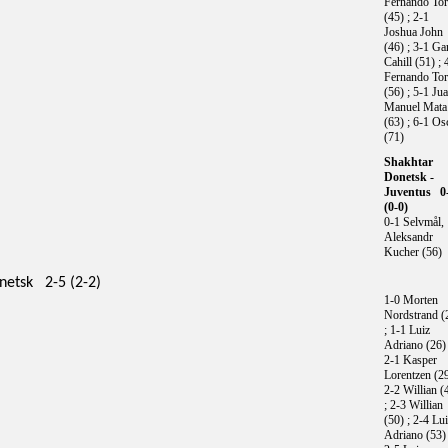
Fernando Tor
(45) ; 2-1
Joshua John
(46) ; 3-1 Ga
Cahill (51) ; 
Fernando Tor
(56) ; 5-1 Ju
Manuel Mata
(63) ; 6-1 Os
(71)
Shakhtar
Donetsk -
Juventus 0
(0-0)
0-1 Selvmål,
Aleksandr
Kucher (56)
netsk 2-5 (2-2)
1-0 Morten
Nordstrand (
; 1-1 Luiz
Adriano (26) 
2-1 Kasper
Lorentzen (29
2-2 Willian (
; 2-3 Willian
(50) ; 2-4 Lu
Adriano (53) 