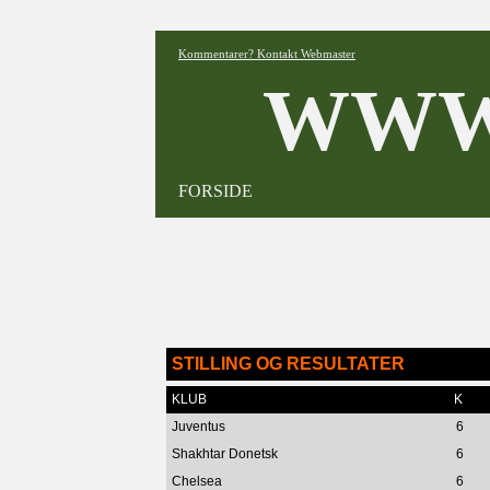
Kommentarer? Kontakt Webmaster
WWW
FORSIDE
STILLING OG RESULTATER
KLUB
K
Juventus
6
Shakhtar Donetsk
6
Chelsea
6