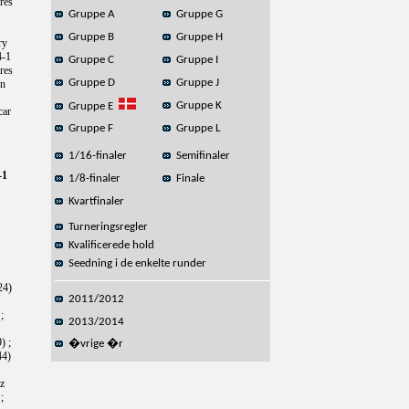
res
Gruppe A
Gruppe G
Gruppe B
Gruppe H
ry
4-1
Gruppe C
Gruppe I
res
Gruppe D
Gruppe J
an
Gruppe K
Gruppe E
car
Gruppe F
Gruppe L
1/16-finaler
Semifinaler
-1
1/8-finaler
Finale
Kvartfinaler
Turneringsregler
Kvalificerede hold
Seedning i de enkelte runder
24)
2011/2012
;
2013/2014
) ;
�vrige �r
44)
iz
;