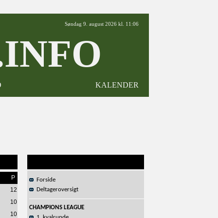
Søndag 9. august 2026 kl. 11:06
INFO
D
KALENDER
P
Forside
12
Deltageroversigt
10
CHAMPIONS LEAGUE
10
1. kvalrunde