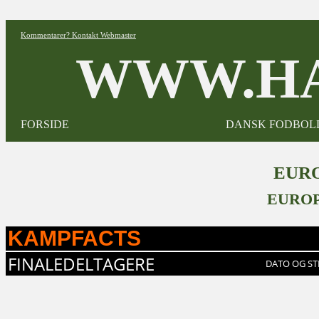
Kommentarer? Kontakt Webmaster
WWW.HA
FORSIDE
DANSK FODBOL
EURO
EUROP
KAMPFACTS
FINALEDELTAGERE
DATO OG ST