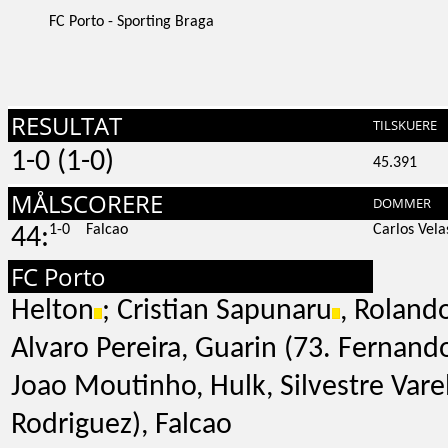
FC Porto - Sporting Braga
RESULTAT
TILSKUERE
1-0 (1-0)
45.391
MÅLSCORERE
DOMMER
1-0
Falcao
Carlos Vela
44:
FC Porto
Helton
; Cristian Sapunaru
, Roland
Alvaro Pereira, Guarin (73. Fernand
Joao Moutinho, Hulk, Silvestre Vare
Rodriguez), Falcao