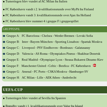
● Turneringen blev vundet af AC Milan fra Italien
● FC København vandt i 2. kvalifikationsrunde over MyPä fra Finland
● FC København vandt 3. kvalifikationsrunde over Ajax fra Holland
● FC København blev nummer 4 i gruppe F i gruppespillet
GRUPPESPIL
Gruppe A: FC Barcelona - Chelsea - Werder Bremen - Levski Sofia
Gruppe B: Inter - Bayern München - Sporting Lissabon - Spartak Moskva
Gruppe C: Liverpool - PSV Eindhoven - Bordeaux - Galatasaray
Gruppe D: Valencia - AS Roma - Olympiakos Piræus - Shakhtar Donetsk
Gruppe E: Real Madrid - Olympique Lyon - Steaua Bukarest Dinamo Kiev
Gruppe F: Manchester United - Celtic - Benfica - FC København
Gruppe G: Arsenal - FC Porto - CSKA Moskva - Hamburger SV
Gruppe H: AC Milan - Lille - AEK Athen - Anderlecht
UEFA-CUP
● Turneringen blev vundet af Sevilla fra Spanien
● Brøndby vandt i 1. kvalifikationsrunde over Valur fra Island