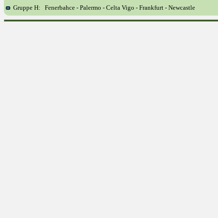
Gruppe H: Fenerbahce - Palermo - Celta Vigo - Frankfurt - Newcastle