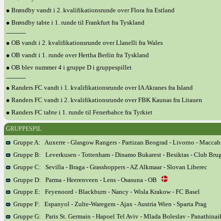
● Brøndby vandt i 2. kvalifikationsrunde over Flora fra Estland
● Brøndby tabte i 1. runde til Frankfurt fra Tyskland
----------
● OB vandt i 2. kvalifikationsrunde over Llanelli fra Wales
● OB vandt i 1. runde over Hertha Berlin fra Tyskland
● OB blev nummer 4 i gruppe D i gruppespillet
----------
● Randers FC vandt i 1. kvalifikationsrunde over IA Akranes fra Island
● Randers FC vandt i 2. kvalifikationsrunde over FBK Kaunas fra Litauen
● Randers FC tabte i 1. runde til Fenerbahce fra Tyrkiet
GRUPPESPIL
Gruppe A: Auxerre - Glasgow Rangers - Partizan Beograd - Livorno - Maccab
Gruppe B: Leverkusen - Tottenham - Dinamo Bukarest - Besiktas - Club Bru
Gruppe C: Sevilla - Braga - Grasshoppers - AZ Alkmaar - Slovan Liberec
Gruppe D: Parma - Heerenveen - Lens - Osasuna - OB
Gruppe E: Feyenoord - Blackburn - Nancy - Wisla Krakow - FC Basel
Gruppe F: Espanyol - Zulte-Waregem - Ajax - Austria Wien - Sparta Prag
Gruppe G: Paris St. Germain - Hapoel Tel Aviv - Mlada Boleslav - Panathinai