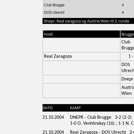
Club Brugge
4
DOS Utrecht
4
Dnepr, Real zaragoza og Austria Wien til 3. runde
Hold
Brugge
Club
Brugg
Real Zaragoza
1 -
DOS
Utrech
Dnepr
Austri
Wien
DATO
KAMP
21.10.2004
DNEPR - Club Brugge 3-2 (2-2)
1-0 O. Venhlinskyy (16) ; 1-1 N. C
21.10.2004
Real Zaragoza - DOS Utrecht 2-0