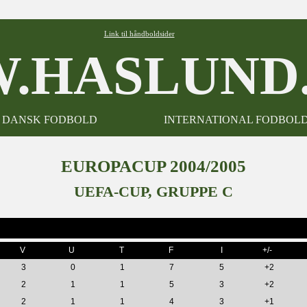
Link til håndboldsider
.HASLUND.
DANSK FODBOLD
INTERNATIONAL FODBOL
EUROPACUP 2004/2005
UEFA-CUP, GRUPPE C
V
U
T
F
I
+/-
3
0
1
7
5
+2
2
1
1
5
3
+2
2
1
1
4
3
+1