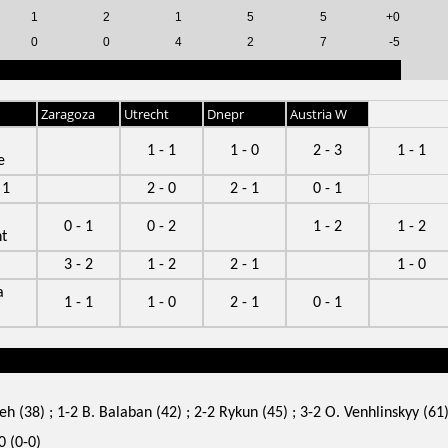
1
2
1
5
5
+0
0
0
4
2
7
-5
Zaragoza
Utrecht
Dnepr
Austria W
1 - 1
1 - 0
2 - 3
1 - 1
e
 1
2 - 0
2 - 1
0 - 1
0 - 1
0 - 2
1 - 2
1 - 2
t
3 - 2
1 - 2
2 - 1
1 - 0
a
1 - 1
1 - 0
2 - 1
0 - 1
eh (38) ; 1-2 B. Balaban (42) ; 2-2 Rykun (45) ; 3-2 O. Venhlinskyy (61
 (0-0)