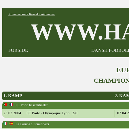
Kommentarer? Kontakt Webmaster
WWW.HA
FORSIDE
DANSK FODBOL
EUR
CHAMPION
1. KAMP
2. KA
FC Porto til semifinaler
23.03.2004
FC Porto - Olympique Lyon 2-0
07.04.
La Coruna til semifinaler