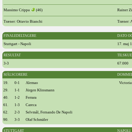
Massimo Crippa
(46)
Rainer Z
Træner: Ottavio Bianchi
Træner: 
FINALEDELTAGERE
DATO O
Stuttgart - Napoli
17. maj 1
RESULTAT
TILSKU
3-3
67.000
MÅLSCORERE
DOMME
19.
0-1
Alemao
Victori
29.
1-1
Jürgen Klinsmann
40.
1-2
Ferrara
61.
1-3
Careca
62.
2-3
Selvmål, Fernando De Napoli
90.
3-3
Olaf Schmäler
STUTTGART
NAPOLI