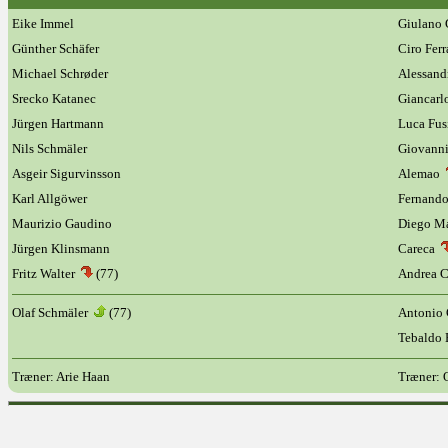
Eike Immel
Giulano 
Günther Schäfer
Ciro Ferr
Michael Schrøder
Alessand
Srecko Katanec
Giancarl
Jürgen Hartmann
Luca Fus
Nils Schmäler
Giovanni
Asgeir Sigurvinsson
Alemao
Karl Allgöwer
Fernando
Maurizio Gaudino
Diego M
Jürgen Klinsmann
Careca
Fritz Walter
(77)
Andrea C
Olaf Schmäler
(77)
Antonio
Tebaldo 
Træner: Arie Haan
Træner: 