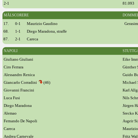
2-1
81.093
MÅLSCORERE
DOMME
17.
0-1
Maurizio Gaudino
Gerasim
68.
1-1
Diego Maradona, straffe
87.
2-1
Careca
NAPOLI
STUTTG
Giuliano Giuliani
Eike Imm
Ciro Ferrara
Günther 
Alessandro Renica
Guido B
Giancarlo Corradini
(46)
Michael 
Giovanni Francini
Karl All
Luca Fusi
Nils Sch
Diego Maradona
Jürgen H
Alemao
Srecko K
Fernando De Napoli
Asgeir S
Careca
Maurizio
Andrea Carnevale
Fritz Wa