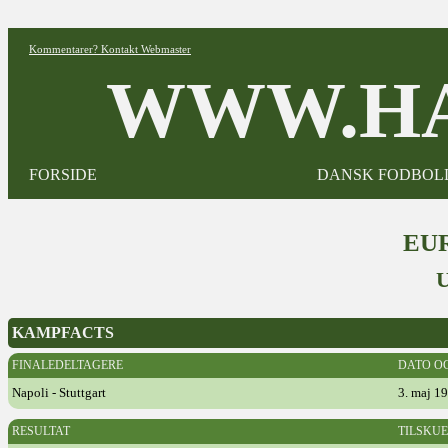
Kommentarer? Kontakt Webmaster
WWW.HA
FORSIDE
DANSK FODBOL
EUR
KAMPFACTS
FINALEDELTAGERE
DATO O
Napoli - Stuttgart
3. maj 19
RESULTAT
TILSKU