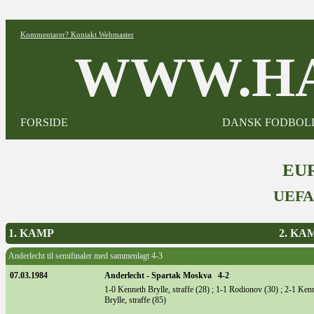
Kommentarer? Kontakt Webmaster
WWW.HA
FORSIDE
DANSK FODBOL
EUR
UEFA
1. KAMP
2. KA
Anderlecht til semifinaler med sammenlagt 4-3
07.03.1984
Anderlecht - Spartak Moskva 4-2
1-0 Kenneth Brylle, straffe (28) ; 1-1 Rodionov (30) ; 2-1 Kenn
Brylle, straffe (85)