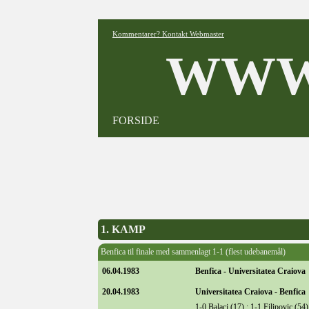
Kommentarer? Kontakt Webmaster
WWW
FORSIDE
1. KAMP
Benfica til finale med sammenlagt 1-1 (flest udebanemål)
06.04.1983
Benfica - Universitatea Craiova
20.04.1983
Universitatea Craiova - Benfica
1-0 Balaci (17) ; 1-1 Filipovic (54)