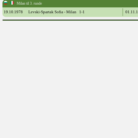
Milan til 3. runde
19.10.1978
Levski-Spartak Sofia - Milan 1-1
01.11.