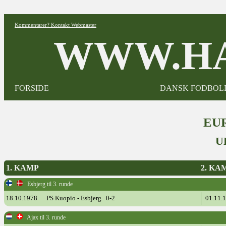
Kommentarer? Kontakt Webmaster
WWW.HA
FORSIDE
DANSK FODBOL
EUR
U
1. KAMP
2. KA
Esbjerg til 3. runde
18.10.1978
PS Kuopio - Esbjerg 0-2
01.11.
Ajax til 3. runde