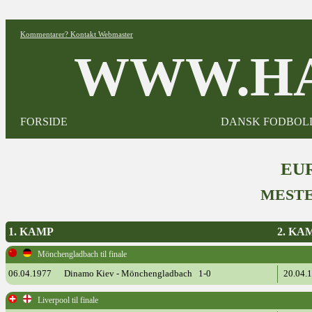
Kommentarer? Kontakt Webmaster
WWW.HA
FORSIDE
DANSK FODBOL
EUR
MESTE
1. KAMP
2. KA
Mönchengladbach til finale
06.04.1977
Dinamo Kiev - Mönchengladbach 1-0
20.04.
Liverpool til finale