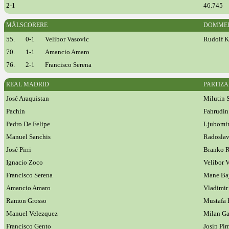
2-1
46.745
MÅLSCORERE
DOMME
55.
0-1
Velibor Vasovic
Rudolf K
70.
1-1
Amancio Amaro
76.
2-1
Francisco Serena
REAL MADRID
PARTIZ
José Araquistan
Milutin 
Pachin
Fahrudin
Pedro De Felipe
Ljubomir
Manuel Sanchis
Radoslav
José Pirri
Branko R
Ignacio Zoco
Velibor 
Francisco Serena
Mane Ba
Amancio Amaro
Vladimir
Ramon Grosso
Mustafa 
Manuel Velezquez
Milan Ga
Francisco Gento
Josip Pir