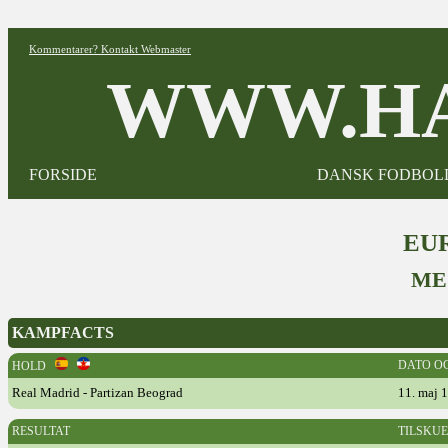
Kommentarer? Kontakt Webmaster
WWW.HA
FORSIDE
DANSK FODBOL
EUR
ME
KAMPFACTS
DATO O
HOLD
Real Madrid - Partizan Beograd
11. maj 
RESULTAT
TILSKU