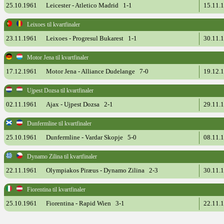
25.10.1961
Leicester - Atletico Madrid 1-1
15.11.
Leixoes til kvartfinaler
23.11.1961
Leixoes - Progresul Bukarest 1-1
30.11.
Motor Jena til kvartfinaler
17.12.1961
Motor Jena - Alliance Dudelange 7-0
19.12.
Ujpest Dozsa til kvartfinaler
02.11.1961
Ajax - Ujpest Dozsa 2-1
29.11.
Dunfermline til kvartfinaler
25.10.1961
Dunfermline - Vardar Skopje 5-0
08.11.
Dynamo Zilina til kvartfinaler
22.11.1961
Olympiakos Piræus - Dynamo Zilina 2-3
30.11.
Fiorentina til kvartfinaler
25.10.1961
Fiorentina - Rapid Wien 3-1
22.11.