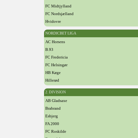
FC Midtjylland
FC Nordsjælland
Hvidovre
NORDICBET LIGA
AC Horsens
B.93
FC Fredericia
FC Helsingør
HB Køge
Hillerød
2. DIVISION
AB Gladsaxe
Brabrand
Esbjerg
FA 2000
FC Roskilde