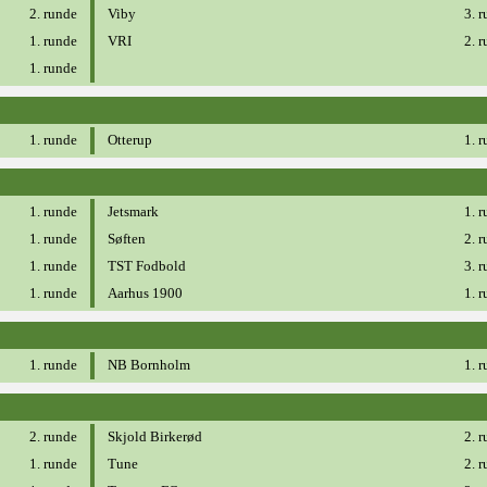
2. runde
Viby
3. 
1. runde
VRI
2. 
1. runde
1. runde
Otterup
1. 
1. runde
Jetsmark
1. 
1. runde
Søften
2. 
1. runde
TST Fodbold
3. 
1. runde
Aarhus 1900
1. 
1. runde
NB Bornholm
1. 
2. runde
Skjold Birkerød
2. 
1. runde
Tune
2. 