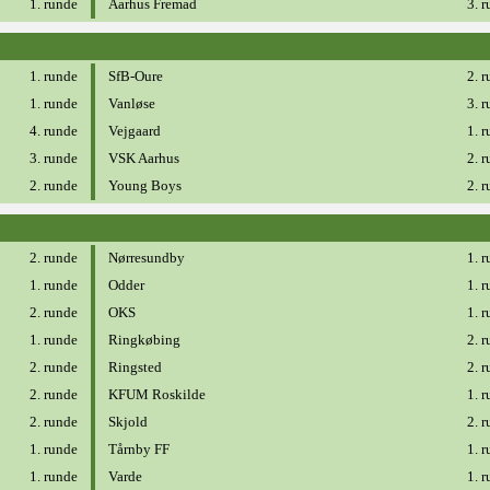
1. runde
Aarhus Fremad
3. 
1. runde
SfB-Oure
2. 
1. runde
Vanløse
3. 
4. runde
Vejgaard
1. 
3. runde
VSK Aarhus
2. 
2. runde
Young Boys
2. 
2. runde
Nørresundby
1. 
1. runde
Odder
1. 
2. runde
OKS
1. 
1. runde
Ringkøbing
2. 
2. runde
Ringsted
2. 
2. runde
KFUM Roskilde
1. 
2. runde
Skjold
2. 
1. runde
Tårnby FF
1. 
1. runde
Varde
1. 