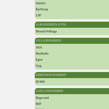
Gørslev
Kjellerup
LSF
ALBANISERIEN (FYN)
Morud/Veflinge
JYLLANDSSERIEN
ASA
Bredballe
Egen
Gug
KØBENHAVNSSERIEN
B1960
SJÆLLANDSSERIEN
Bagsværd
BSF