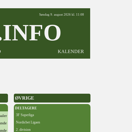
Søndag 9. august 2026 kl. 11:08
INFO
D
KALENDER
ØVRIGE
DELTAGERE
3F Superliga
naler
Nordicbet Ligaen
runde
2. division
runde