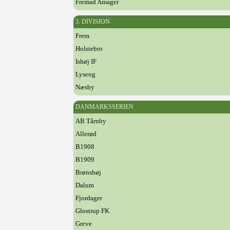
Fremad Amager
3. DIVISION
Frem
Holstebro
Ishøj IF
Lyseng
Næsby
DANMARKSSERIEN
AB Tårnby
Allerød
B1908
B1909
Brønshøj
Dalum
Fjordager
Glostrup FK
Greve