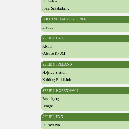
FC Nakskov
Frem Sakskøbing
LOLLAND-FALSTERSERIEN
Listrup
SERIE 1, FYN
KRFK
Odense KFUM
SERIE 1, JYLLAND
Højslev Station
Kolding Boldklub
SERIE 1, KØBENHAVN
Bispebjerg
Dragør
SERIE 2, FYN
FC Avrasya