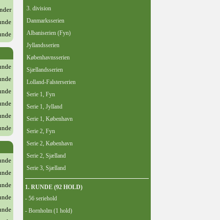
3. division
inder
Danmarksserien
runde
Albaniserien (Fyn)
runde
Jyllandsserien
Københavnsserien
runde
Sjællandsserien
runde
Lolland-Falsterserien
runde
Serie 1, Fyn
runde
Serie 1, Jylland
runde
Serie 1, København
runde
Serie 2, Fyn
Serie 2, København
Serie 2, Sjælland
runde
Serie 3, Sjælland
runde
runde
1. RUNDE (92 HOLD)
runde
- 56 seriehold
runde
- Bornholm (1 hold)