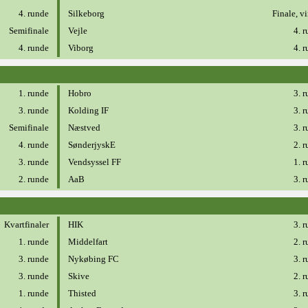
4. runde
Silkeborg
Finale, v
Semifinale
Vejle
4. 
4. runde
Viborg
4. 
1. runde
Hobro
3. 
3. runde
Kolding IF
3. 
Semifinale
Næstved
3. 
4. runde
SønderjyskE
2. 
3. runde
Vendsyssel FF
1. 
2. runde
AaB
3. 
Kvartfinaler
HIK
3. 
1. runde
Middelfart
2. 
3. runde
Nykøbing FC
3. 
3. runde
Skive
2. 
1. runde
Thisted
3. 