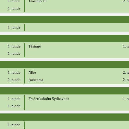
1. runde
Taastrup FC
2. 
1. runde
1. runde
1. runde
Tåsinge
1. 
1. runde
1. runde
Nibe
2. 
2. runde
Aabenraa
2. 
1. runde
Frederiksholm Sydhavnen
1. 
1. runde
1. runde