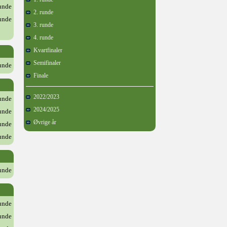
runde
2. runde
runde
3. runde
4. runde
Kvartfinaler
Semifinaler
runde
Finale
2022/2023
runde
2024/2025
runde
Øvrige år
runde
runde
runde
runde
runde