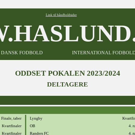
Link til håndboldsider
.HASLUND.
DANSK FODBOLD
INTERNATIONAL FODBOL
ODDSET POKALEN 2023/2024
DELTAGERE
Finale, taber
Lyngby
Kvartfi
Kvartfinaler
OB
4. 
Kvartfinaler
Randers FC
4. 