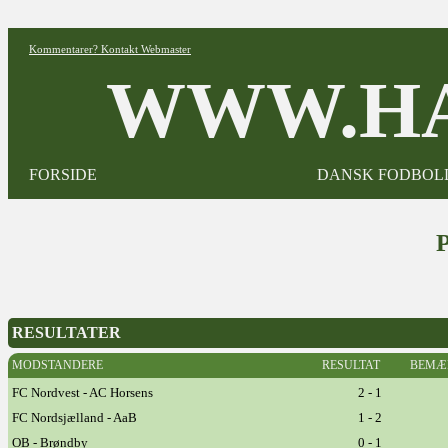
Kommentarer? Kontakt Webmaster
WWW.HA
FORSIDE
DANSK FODBOL
RESULTATER
MODSTANDERE
RESULTAT
BEMÆ
FC Nordvest - AC Horsens
2 - 1
FC Nordsjælland - AaB
1 - 2
OB - Brøndby
0 - 1