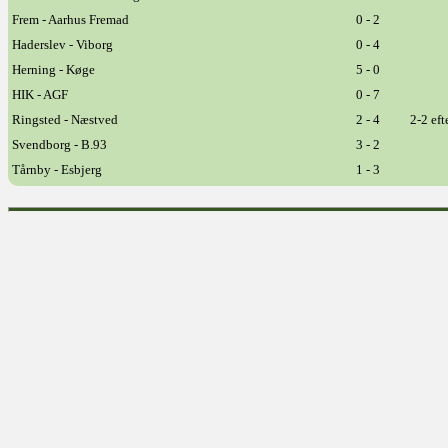
Frem - Aarhus Fremad
0 - 2
Haderslev - Viborg
0 - 4
Herning - Køge
5 - 0
HIK - AGF
0 - 7
Ringsted - Næstved
2 - 4
2-2 eft
Svendborg - B.93
3 - 2
Tårnby - Esbjerg
1 - 3