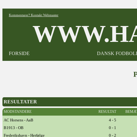
Kommentarer? Kontakt Webmaster
WWW.HA
FORSIDE
DANSK FODBOL
RESULTATER
MODSTANDERE
RESULTAT
BEMÆ
AC Horsens - AaB
4 - 5
B1913 - OB
0 - 1
Frederikshavn - Herfølge
0 - 2