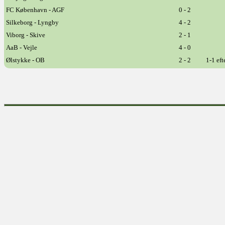
FC København - AGF
0 - 2
Silkeborg - Lyngby
4 - 2
Viborg - Skive
2 - 1
AaB - Vejle
4 - 0
Ølstykke - OB
2 - 2
1-1 eft