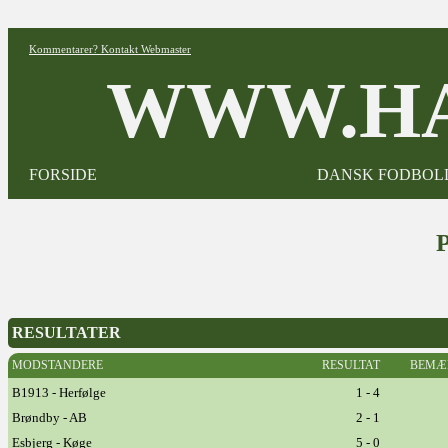
Kommentarer? Kontakt Webmaster
WWW.HA
FORSIDE
DANSK FODBOL
RESULTATER
MODSTANDERE
RESULTAT
BEMÆ
B1913 - Herfølge
1 - 4
Brøndby - AB
2 - 1
Esbjerg - Køge
5 - 0