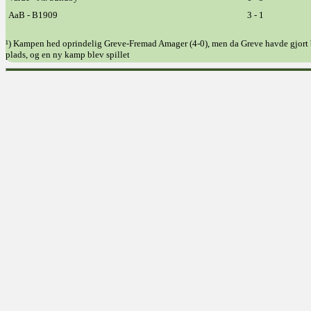
AaB - B1909
3 - 1
¹) Kampen hed oprindelig Greve-Fremad Amager (4-0), men da Greve havde gjort b
plads, og en ny kamp blev spillet