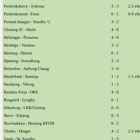
Frederikshavn - Jyderup
3 - 3
2-2 eft
Frederikssund - Frem
0 - 1
0-0 eft
Fremad Amager - Sundby ¹)
3 - 2
Glostrup IC - Hasle
4 - 0
Helsingør - Pioneren
4 - 0
Herfølge - Vanløse
3 - 2
Herning - Dalum
0 - 1
Hjørring - Svendborg
2 - 3
Holstebro - Aalborg Chang
3 - 0
Humlebæk - Kastrup
1 - 2
1-1 eft
Næsbjerg - Viborg
1 - 2
Randers Freja - OKS
4 - 0
Ringsted - Lyngby
0 - 1
Silkeborg - LKB/Gistrup
6 - 0
Skive - Esbjerg
0 - 3
Skovbakken - Herning KFUM
6 - 2
Tårnby - Dragør
4 - 2
2-2 eft
Varde - Nr. Sundby
1 - 5