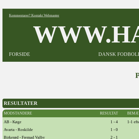
Kommentarer? Kontakt Webmaster
WWW.HA
FORSIDE
DANSK FODBOL
RESULTATER
MODSTANDERE
RESULTAT
BEMÆ
AB - Køge
1 - 4
1-1 eft
Avarta - Roskilde
1 - 0
Birkerød - Fremad Valby
2 - 1