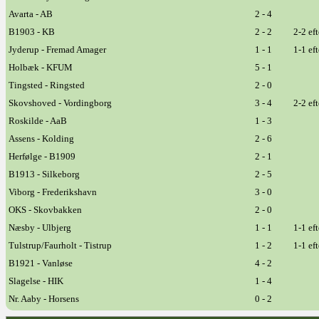
Avarta - AB
2 - 4
B1903 - KB
2 - 2
2-2 ef
Jyderup - Fremad Amager
1 - 1
1-1 ef
Holbæk - KFUM
5 - 1
Tingsted - Ringsted
2 - 0
Skovshoved - Vordingborg
3 - 4
2-2 ef
Roskilde - AaB
1 - 3
Assens - Kolding
2 - 6
Herfølge - B1909
2 - 1
B1913 - Silkeborg
2 - 5
Viborg - Frederikshavn
3 - 0
OKS - Skovbakken
2 - 0
Næsby - Ulbjerg
1 - 1
1-1 ef
Tulstrup/Faurholt - Tistrup
1 - 2
1-1 ef
B1921 - Vanløse
4 - 2
Slagelse - HIK
1 - 4
Nr. Aaby - Horsens
0 - 2