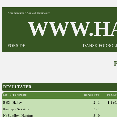
Kommentarer? Kontakt Webmaster
WWW.HA
FORSIDE
DANSK FODBOL
RESULTATER
MODSTANDERE
RESULTAT
BEMÆ
B.93 - Herlev
2 - 1
1-1 ef
Kastrup - Nakskov
3 - 1
Nr. Sundby - Herning
3 - 0