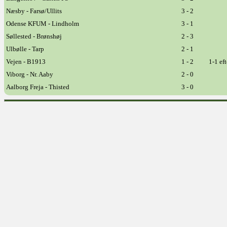
Næsby - Farsø/Ullits
3 - 2
Odense KFUM - Lindholm
3 - 1
Søllested - Brønshøj
2 - 3
Ulbølle - Tarp
2 - 1
Vejen - B1913
1 - 2
1-1 ef
Viborg - Nr. Aaby
2 - 0
Aalborg Freja - Thisted
3 - 0