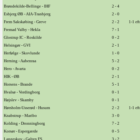
Brøndekilde-Bellinge - IHF
2 - 4
Esbjerg ØB - AIA-Tranbjerg
2 - 0
Frem Sakskøbing - Greve
2 - 2
1-1 ef
Fremad Valby - Hekla
7 - 1
Glostrup IC - Roskilde
0 - 2
Helsingør - GVI
2 - 1
Herfølge - Skovlunde
1 - 0
Herning - Aabenraa
5 - 2
Hero - Avarta
0 - 2
HIK - ØB
2 - 1
Horsens - Brande
5 - 1
Hvalsø - Vordingborg
0 - 1
Højslev - Skamby
0 - 1
Hørsholm-Usserød - Husum
2 - 2
1-1 ef
Knabstrup - Maribo
3 - 0
Kolding - Dronningborg
7 - 2
Korsør - Espergærde
0 - 5
Langeskov - Galten FS
3 - 2