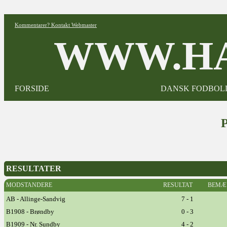
Kommentarer? Kontakt Webmaster
WWW.HA
FORSIDE
DANSK FODBOL
RESULTATER
MODSTANDERE
RESULTAT
BEMÆ
AB - Allinge-Sandvig
7 - 1
B1908 - Brøndby
0 - 3
B1909 - Nr. Sundby
4 - 2