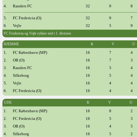
4.
Randers FC
32
9
8
5.
FC Fredericia (O)
32
9
7
6.
Vejle
32
5
9
FC Fredericia og Vejle rykker ned i 1. division
HJEMME
K
V
U
1.
FC København (MP)
16
7
4
2.
OB (O)
16
7
3
3.
Randers FC
16
5
4
4.
Silkeborg
16
5
4
5.
Vejle
16
4
4
6.
FC Fredericia (O)
16
4
4
UDE
K
V
U
1.
FC København (MP)
16
8
2
2.
FC Fredericia (O)
16
5
3
3.
OB (O)
16
4
5
4.
Silkeborg
16
5
2