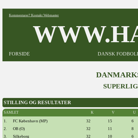
Kommentarer? Kontakt Webmaster
WWW.HA
FORSIDE
DANSK FODBOL
DANMARKS
SUPERLIG
STILLING OG RESULTATER
SAMLET
K
V
U
1.
FC København (MP)
32
15
6
2.
OB (O)
32
11
8
3.
Silkeborg
32
10
6