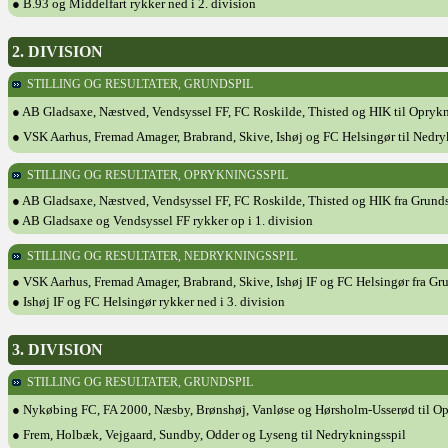
● B.93 og Middelfart rykker ned i 2. division
2. DIVISION
STILLING OG RESULTATER, GRUNDSPIL
● AB Gladsaxe, Næstved, Vendsyssel FF, FC Roskilde, Thisted og HIK til Oprykn
● VSK Aarhus, Fremad Amager, Brabrand, Skive, Ishøj og FC Helsingør til Nedry
STILLING OG RESULTATER, OPRYKNINGSSPIL
● AB Gladsaxe, Næstved, Vendsyssel FF, FC Roskilde, Thisted og HIK fra Grunds
● AB Gladsaxe og Vendsyssel FF rykker op i 1. division
STILLING OG RESULTATER, NEDRYKNINGSSPIL
● VSK Aarhus, Fremad Amager, Brabrand, Skive, Ishøj IF og FC Helsingør fra Gru
● Ishøj IF og FC Helsingør rykker ned i 3. division
3. DIVISION
STILLING OG RESULTATER, GRUNDSPIL
● Nykøbing FC, FA 2000, Næsby, Brønshøj, Vanløse og Hørsholm-Usserød til Op
● Frem, Holbæk, Vejgaard, Sundby, Odder og Lyseng til Nedrykningsspil