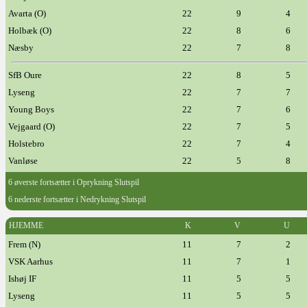
Avarta (O)
22
9
4
Holbæk (O)
22
8
6
Næsby
22
7
8
SfB Oure
22
8
5
Lyseng
22
7
7
Young Boys
22
7
6
Vejgaard (O)
22
7
5
Holstebro
22
7
4
Vanløse
22
5
8
6 øverste fortsætter i Oprykning Slutspil
6 nederste fortsætter i Nedrykning Slutspil
HJEMME
K
V
U
Frem (N)
11
7
2
VSK Aarhus
11
7
1
Ishøj IF
11
5
5
Lyseng
11
5
5