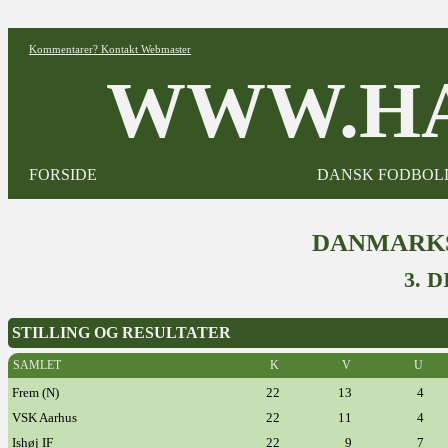
Kommentarer? Kontakt Webmaster
WWW.HA
FORSIDE
DANSK FODBOL
DANMARKS
3. 
STILLING OG RESULTATER
SAMLET
K
V
U
Frem (N)
22
13
4
VSK Aarhus
22
11
4
Ishøj IF
22
9
7