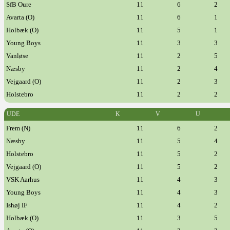
SfB Oure
11
6
2
Avarta (O)
11
6
1
Holbæk (O)
11
5
1
Young Boys
11
3
3
Vanløse
11
2
5
Næsby
11
2
4
Vejgaard (O)
11
2
3
Holstebro
11
2
2
UDE
K
V
U
Frem (N)
11
6
2
Næsby
11
5
4
Holstebro
11
5
2
Vejgaard (O)
11
5
2
VSK Aarhus
11
4
3
Young Boys
11
4
3
Ishøj IF
11
4
2
Holbæk (O)
11
3
5