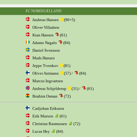
FC NORDSJÆLLAND
Andreas Hansen
(90+5)
Oliver Villadsen
Kian Hansen
(61)
Adamo Nagalo
(84)
Daniel Svensson
Mads Hansen
Jeppe Tverskov
(81)
Oliver Antmann
(57) /
(84)
Marcus Ingvartsen
Andreas Schjelderup
(31) /
(61)
Ibrahim Osman
(72)
Carljohan Eriksson
Erik Marxen
(61)
Christian Rasmussen
(72)
Lucas Hey
(84)