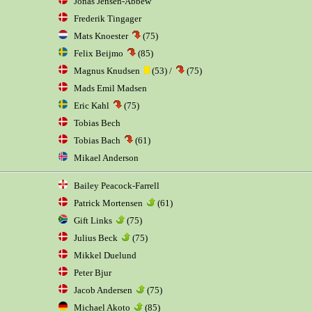
Jonas Jensen-Abbew
Frederik Tingager
Mats Knoester
(75)
Felix Beijmo
(85)
Magnus Knudsen
(53) /
(75)
Mads Emil Madsen
Eric Kahl
(75)
Tobias Bech
Tobias Bach
(61)
Mikael Anderson
Bailey Peacock-Farrell
Patrick Mortensen
(61)
Gift Links
(75)
Julius Beck
(75)
Mikkel Duelund
Peter Bjur
Jacob Andersen
(75)
Michael Akoto
(85)