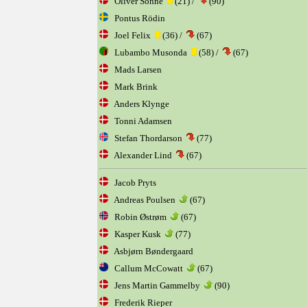
Oliver Sonne
(21) /
(90)
Pontus Rödin
Joel Felix
(36) /
(67)
Lubambo Musonda
(58) /
(67)
Mads Larsen
Mark Brink
Anders Klynge
Tonni Adamsen
Stefan Thordarson
(77)
Alexander Lind
(67)
Jacob Pryts
Andreas Poulsen
(67)
Robin Østrøm
(67)
Kasper Kusk
(77)
Asbjørn Bøndergaard
Callum McCowatt
(67)
Jens Martin Gammelby
(90)
Frederik Rieper