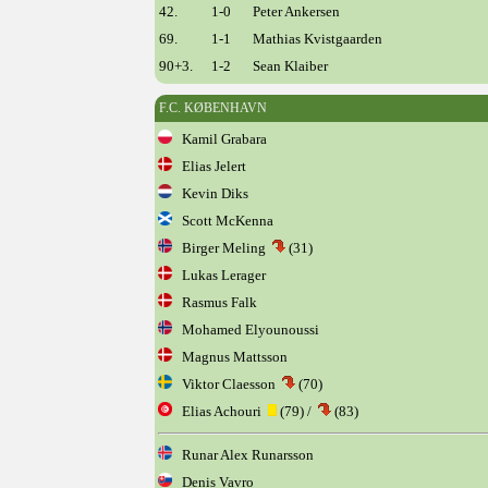
42.
1-0
Peter Ankersen
69.
1-1
Mathias Kvistgaarden
90+3.
1-2
Sean Klaiber
F.C. KØBENHAVN
Kamil Grabara
Elias Jelert
Kevin Diks
Scott McKenna
Birger Meling
(31)
Lukas Lerager
Rasmus Falk
Mohamed Elyounoussi
Magnus Mattsson
Viktor Claesson
(70)
Elias Achouri
(79) /
(83)
Runar Alex Runarsson
Denis Vavro