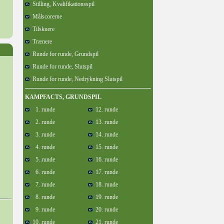
Stilling, Kvalifikationsspil
Målscorerne
Tilskuere
Trænere
Runde for runde, Grundspil
Runde for runde, Slutspil
Runde for runde, Nedrykning Slutspil
KAMPFACTS, GRUNDSPIL
1. runde
12. runde
2. runde
13. runde
3. runde
14. runde
4. runde
15. runde
5. runde
16. runde
6. runde
17. runde
7. runde
18. runde
8. runde
19. runde
9. runde
20. runde
10. runde
21. runde