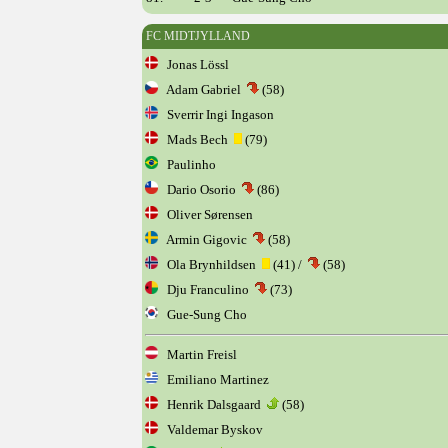
FC MIDTJYLLAND
Jonas Lössl
Adam Gabriel
(58)
Sverrir Ingi Ingason
Mads Bech
(79)
Paulinho
Dario Osorio
(86)
Oliver Sørensen
Armin Gigovic
(58)
Ola Brynhildsen
(41) /
(58)
Dju Franculino
(73)
Gue-Sung Cho
Martin Freisl
Emiliano Martinez
Henrik Dalsgaard
(58)
Valdemar Byskov