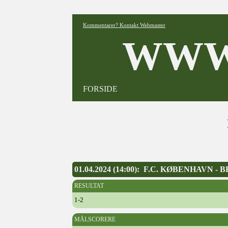
Kommentarer? Kontakt Webmaster
WWW
FORSIDE
01.04.2024 (14:00): F.C. KØBENHAVN -
RESULTAT
1-2
MÅLSCORERE