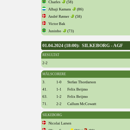
Charles
(58)
Alhaji Kamara
(86)
André Rømer
(58)
Victor Bak
Juninho
(73)
01.04.2024 (18:00): SILKEBORG - AGF
RESULTAT
2-2
MÅLSCORERE
3.
1-0
Stefan Thordarson
41.
1-1
Felix Beijmo
63.
1-2
Felix Beijmo
71.
2-2
Callum McCowatt
SILKEBORG
Nicolai Larsen