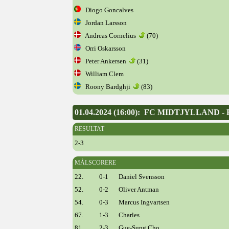
Diogo Goncalves
Jordan Larsson
Andreas Cornelius
(70)
Orri Oskarsson
Peter Ankersen
(31)
William Clem
Roony Bardghji
(83)
01.04.2024 (16:00): FC MIDTJYLLAN
RESULTAT
2-3
MÅLSCORERE
22.
0-1
Daniel Svensson
52.
0-2
Oliver Antman
54.
0-3
Marcus Ingvartsen
67.
1-3
Charles
81.
2-3
Gue-Sung Cho