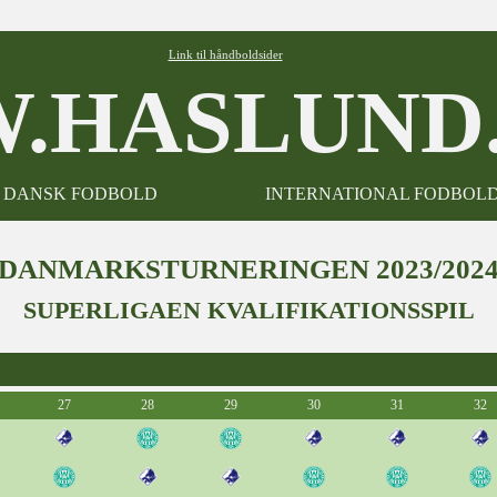
Link til håndboldsider
.HASLUND.
DANSK FODBOLD
INTERNATIONAL FODBOL
DANMARKSTURNERINGEN 2023/202
SUPERLIGAEN KVALIFIKATIONSSPIL
27
28
29
30
31
32