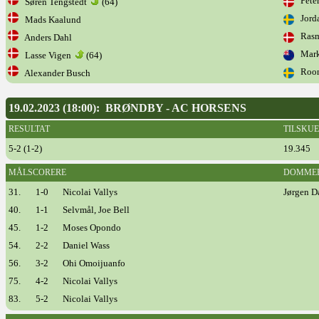
Peter
Søren Tengstedt
(64)
Jorda
Mads Kaalund
Rasm
Anders Dahl
Mark
Lasse Vigen
(64)
Roon
Alexander Busch
19.02.2023 (18:00): BRØNDBY - AC HORSENS
RESULTAT
TILSKU
5-2 (1-2)
19.345
MÅLSCORERE
DOMME
31.
1-0
Nicolai Vallys
Jørgen D
40.
1-1
Selvmål, Joe Bell
45.
1-2
Moses Opondo
54.
2-2
Daniel Wass
56.
3-2
Ohi Omoijuanfo
75.
4-2
Nicolai Vallys
83.
5-2
Nicolai Vallys