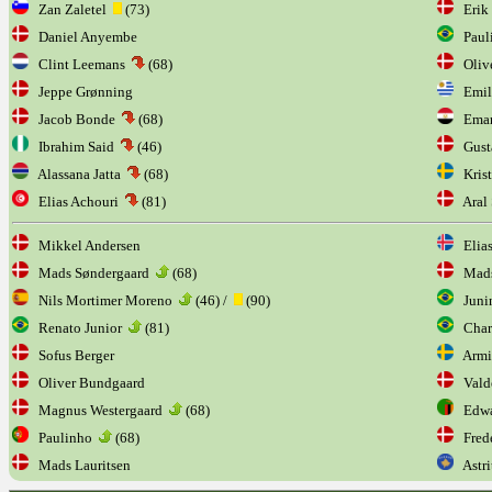
Zan Zaletel
(73)
Erik 
Daniel Anyembe
Paul
Clint Leemans
(68)
Olive
Jeppe Grønning
Emili
Jacob Bonde
(68)
Emam
Ibrahim Said
(46)
Gusta
Alassana Jatta
(68)
Krist
Elias Achouri
(81)
Aral 
Mikkel Andersen
Elias
Mads Søndergaard
(68)
Mads
Nils Mortimer Moreno
(46) /
(90)
Juni
Renato Junior
(81)
Char
Sofus Berger
Armi
Oliver Bundgaard
Valde
Magnus Westergaard
(68)
Edwa
Paulinho
(68)
Frede
Mads Lauritsen
Astri