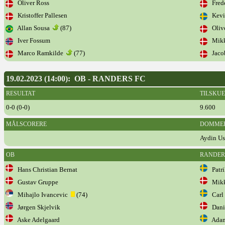
Oliver Ross
Frede
Kristoffer Pallesen
Kevi
Allan Sousa
(87)
Oliv
Iver Fossum
Mikk
Marco Ramkilde
(77)
Jacob
19.02.2023 (14:00): OB - RANDERS FC
RESULTAT
TILSKU
0-0 (0-0)
9.600
MÅLSCORERE
DOMME
Aydin Us
OB
RANDER
Hans Christian Bernat
Patri
Gustav Gruppe
Mikke
Mihajlo Ivancevic
(74)
Carl 
Jørgen Skjelvik
Danie
Aske Adelgaard
Adam