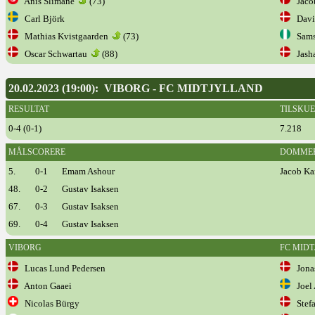
Anis Slimane
(73)
Jaco
Carl Björk
Davi
Mathias Kvistgaarden
(73)
Samso
Oscar Schwartau
(88)
Jasha
20.02.2023 (19:00): VIBORG - FC MIDTJYLLAND
RESULTAT
TILSKU
0-4 (0-1)
7.218
MÅLSCORERE
DOMME
5.
0-1
Emam Ashour
Jacob Ka
48.
0-2
Gustav Isaksen
67.
0-3
Gustav Isaksen
69.
0-4
Gustav Isaksen
VIBORG
FC MID
Lucas Lund Pedersen
Jonas
Anton Gaaei
Joel 
Nicolas Bürgy
Stefa