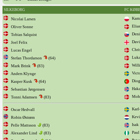
SILKEBORG
FC KØB
Kamil
Nicolai Larsen
Elias
Oliver Sonne
Denis
Tobias Salquist
Davit
Joel Felix
Chris
Lucas Engel
Luka
Stefan Thordarson
(64)
Will
Mark Brink
(83)
Victo
Anders Klynge
Diogo
Kasper Kusk
(64)
Hakan
Sebastian Jørgensen
Moha
Tonni Adamsen
(83)
Karl-
Oscar Hedvall
Kevi
Robin Østrøm
Isak 
Pelle Mattsson
(83)
Paul 
Alexander Lind
(83)