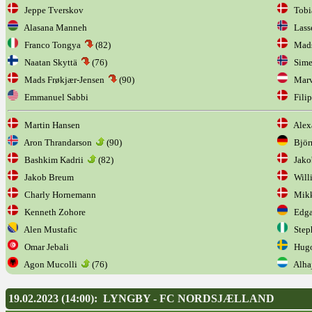
Jeppe Tverskov
Tobia
Alasana Manneh
Lasse
Franco Tongya
(82)
Mads
Naatan Skyttä
(76)
Sime
Mads Frøkjær-Jensen
(90)
Marv
Emmanuel Sabbi
Filip
Martin Hansen
Alexa
Aron Thrandarson
(90)
Björn
Bashkim Kadrii
(82)
Jako
Jakob Breum
Willi
Charly Hornemann
Mikke
Kenneth Zohore
Edga
Alen Mustafic
Step
Omar Jebali
Hugo 
Agon Mucolli
(76)
Alha
19.02.2023 (14:00): LYNGBY - FC NORDSJÆLLAND