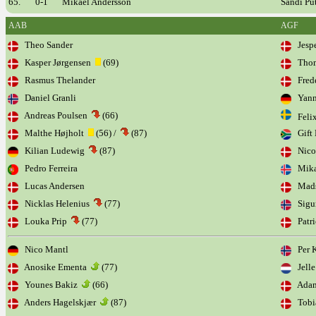
65.
0-1
Mikael Andersson
Sandi Pu
AAB
AGF
Theo Sander
Jespe
Kasper Jørgensen
(69)
Thoma
Rasmus Thelander
Frede
Daniel Granli
Yann 
Andreas Poulsen
(66)
Felix
Malthe Højholt
(56) /
(87)
Gift 
Kilian Ludewig
(87)
Nicol
Pedro Ferreira
Mika
Lucas Andersen
Mads
Nicklas Helenius
(77)
Sigu
Louka Prip
(77)
Patri
Nico Mantl
Per Kr
Anosike Ementa
(77)
Jelle
Younes Bakiz
(66)
Adam
Anders Hagelskjær
(87)
Tobi