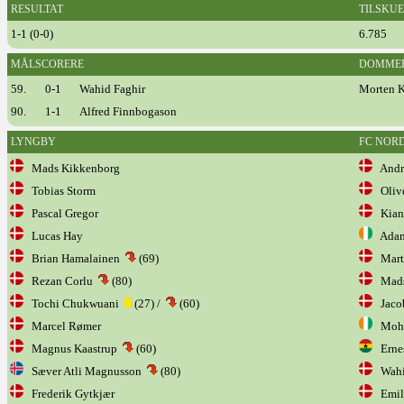
RESULTAT
TILSKU
1-1 (0-0)
6.785
MÅLSCORERE
DOMME
59.
0-1
Wahid Faghir
Morten 
90.
1-1
Alfred Finnbogason
LYNGBY
FC NOR
Mads Kikkenborg
Andre
Tobias Storm
Olive
Pascal Gregor
Kian
Lucas Hay
Adam
Brian Hamalainen
(69)
Marti
Rezan Corlu
(80)
Mads 
Tochi Chukwuani
(27) /
(60)
Jacob
Marcel Rømer
Moha
Magnus Kaastrup
(60)
Erne
Sæver Atli Magnusson
(80)
Wahi
Frederik Gytkjær
Emil