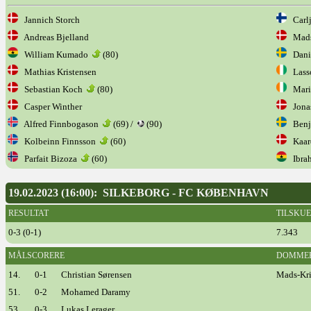
Jannich Storch
Carlj
Andreas Bjelland
Mads
William Kumado
(80)
Danie
Mathias Kristensen
Lasso
Sebastian Koch
(80)
Mario
Casper Winther
Jonas
Alfred Finnbogason
(69) /
(90)
Benja
Kolbeinn Finnsson
(60)
Kaare
Parfait Bizoza
(60)
Ibrah
19.02.2023 (16:00): SILKEBORG - FC KØBENHAVN
RESULTAT
TILSKU
0-3 (0-1)
7.343
MÅLSCORERE
DOMME
14.
0-1
Christian Sørensen
Mads-Kris
51.
0-2
Mohamed Daramy
53.
0-3
Lukas Lerager