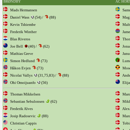
BRØNDBY
AC HOR
Mads Hermansen
Samue
Daniel Wass
(54) /
(88)
Magnu
Kevin Tshiembe
Malte
Frederik Winther
Jame
Blas Riveros
Thoma
Joe Bell
(40) /
(62)
Jona
Mathias Greve
Janu
Simon Hedlund
(73)
Luma
Håkon Evjen
(73)
Mose
Nicolai Vallys
(31,75,83) /
(88)
Ander
Ohi Omoijuanfo
(56)
Elija
Thomas Mikkelsen
Marcu
Sebastian Sebulonsen
(62)
Mikke
Frederik Alves
Alexa
Josip Radosevic
(88)
Marc
Christian Cappis
Tobia