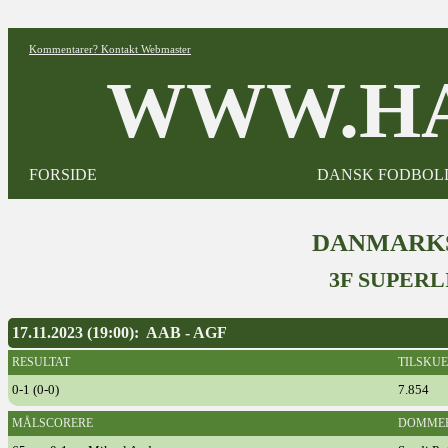
Kommentarer? Kontakt Webmaster
WWW.HA
FORSIDE
DANSK FODBOL
DANMARKS
3F SUPERL
17.11.2023 (19:00): AAB - AGF
RESULTAT
TILSKU
0-1 (0-0)
7.854
MÅLSCORERE
DOMME