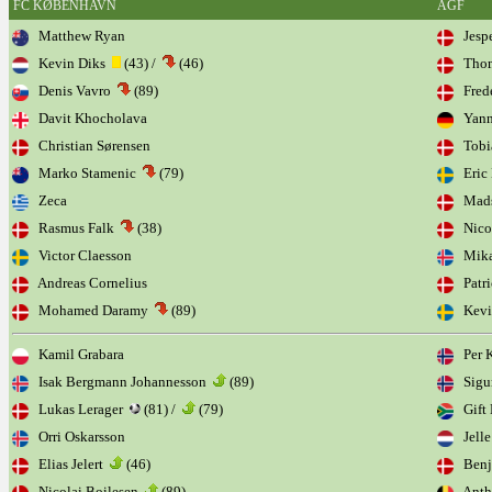
FC KØBENHAVN
AGF
Matthew Ryan
Jespe
Kevin Diks
(43) /
(46)
Thoma
Denis Vavro
(89)
Frede
Davit Khocholava
Yann 
Christian Sørensen
Tobi
Marko Stamenic
(79)
Eric 
Zeca
Mads
Rasmus Falk
(38)
Nicol
Victor Claesson
Mika
Andreas Cornelius
Patri
Mohamed Daramy
(89)
Kevi
Kamil Grabara
Per Kr
Isak Bergmann Johannesson
(89)
Sigu
Lukas Lerager
(81) /
(79)
Gift 
Orri Oskarsson
Jelle
Elias Jelert
(46)
Benj
Nicolai Boilesen
(89)
Antho