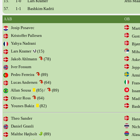
15.
1-0
Lars Kramer
Jens Maa
57.
1-1
Bashkim Kadrii
AAB
OB
Josip Posavec
Marti
Kristoffer Pallesen
Gust
Yahya Nadrani
Bjørn
Lars Kramer
(15)
Mihaj
Jakob Ahlmann
(78)
Aske 
Iver Fossum
Jeppe
Pedro Ferreira
(89)
Armin
Lucas Andersen
(64)
Fran
Allan Sousa
(85) /
(89)
Issam
Oliver Ross
(64)
Mads 
Younes Bakiz
(82)
Bash
Theo Sander
Hans 
Daniel Granli
Nicho
Malthe Højholt
(89)
Alas