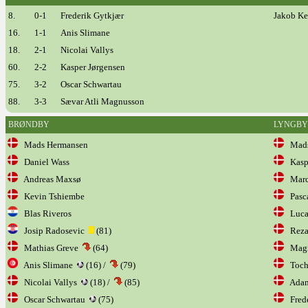
8.
0-1
Frederik Gytkjær
Jakob Ke
16.
1-1
Anis Slimane
18.
2-1
Nicolai Vallys
60.
2-2
Kasper Jørgensen
75.
3-2
Oscar Schwartau
88.
3-3
Sævar Atli Magnusson
BRØNDBY
LYNGBY
Mads Hermansen
Mads
Daniel Wass
Kaspe
Andreas Maxsø
Marc
Kevin Tshiembe
Pasca
Blas Riveros
Luca
Josip Radosevic
(81)
Rezan
Mathias Greve
(64)
Magn
Anis Slimane
(16) /
(79)
Toch
Nicolai Vallys
(18) /
(85)
Adam
Oscar Schwartau
(75)
Frede