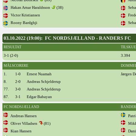
Hakan Arnar Haraldsson
(38)
Sebas
Victor Kristiansen
Frede
Roony Bardghji
Sebas
03.10.2022 (19:00): FC NORDSJÆLLAND - RANDERS FC
RESULTAT
TILSKU
3-1 (2-0)
3.394
MÅLSCORERE
DOMME
1.
1-0
Ernest Nuamah
Jørgen D
8.
2-0
Andreas Schjelderup
77.
3-0
Andreas Schjelderup
87.
3-1
Edgar Babayan
FC NORDSJÆLLAND
RANDER
Andreas Hansen
Patri
Oliver Villadsen
(81)
Mikke
Kian Hansen
Danie