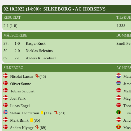
02.10.2022 (14:00): SILKEBORG - AC HORSENS
RESULTAT
TILSKU
2-1 (1-0)
4.338
MÅLSCORERE
DOMME
37.
1-0
Kasper Kusk
Sandi Pu
50.
2-0
Nicklas Helenius
69.
2-1
Anders K. Jacobsen
SILKEBORG
AC HOR
Nicolai Larsen
(45)
Matej
Oliver Sonne
Jame
Tobias Salquist
Malte
Joel Felix
Magnu
Lucas Engel
Thom
Stefan Thordarson
(22) /
(73)
Luma
Mark Brink
(85)
Janu
Anders Klynge
(89)
Mose