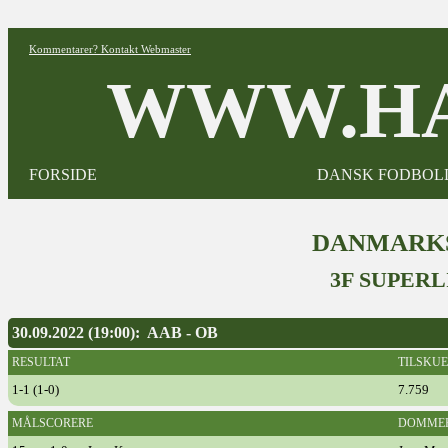
Kommentarer? Kontakt Webmaster
WWW.HA
FORSIDE
DANSK FODBOL
DANMARKS
3F SUPERL
30.09.2022 (19:00): AAB - OB
RESULTAT
TILSKU
1-1 (1-0)
7.759
MÅLSCORERE
DOMME