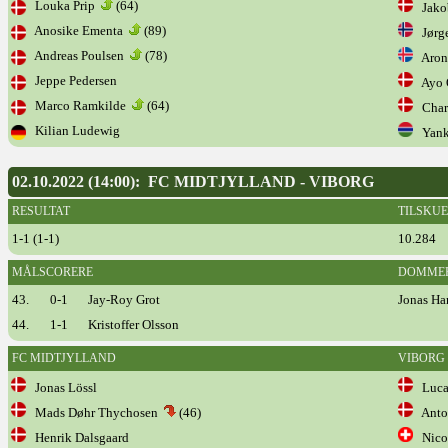
Louka Prip
(64)
Jako
Anosike Ementa
(89)
Jørge
Andreas Poulsen
(78)
Aron 
Jeppe Pedersen
Ayo 
Marco Ramkilde
(64)
Charl
Kilian Ludewig
Yank
02.10.2022 (14:00): FC MIDTJYLLAND - VIBORG
RESULTAT
TILSKU
1-1 (1-1)
10.284
MÅLSCORERE
DOMME
43.
0-1
Jay-Roy Grot
Jonas Ha
44.
1-1
Kristoffer Olsson
FC MIDTJYLLAND
VIBORG
Jonas Lössl
Lucas
Mads Døhr Thychosen
(46)
Anton
Henrik Dalsgaard
Nicol