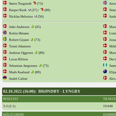
Søren Tengstedt
(73)
Aron 
Kasper Kusk
(37) /
(89)
Simo
Nicklas Helenius
(50)
Ander
Aske Andresen
(45)
Marcu
Robin Østrøm
Lirim
Robert Gojani
(73)
Jona
Tonni Adamsen
Mikke
Andreas Oggesen
(89)
Marc
Lucas Klitten
Davi
Sebastian Jørgensen
(73)
Samso
Mads Kaalund
(89)
Elija
André Calisir
Alexa
02.10.2022 (16:00): BRØNDBY - LYNGBY
RESULTAT
TILSKU
3-3 (2-1)
19.046
MÅLSCORERE
DOMME