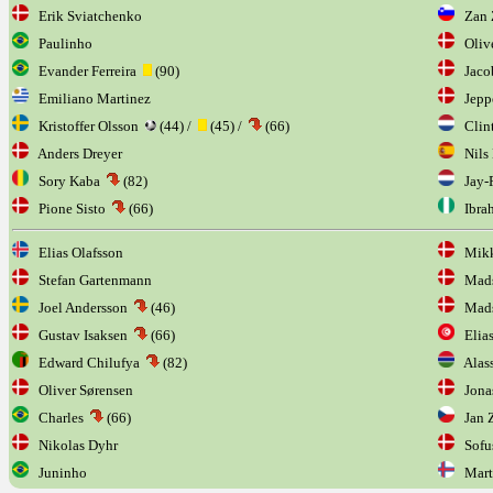
Erik Sviatchenko
Zan Z
Paulinho
Olive
Evander Ferreira
(90)
Jaco
Emiliano Martinez
Jeppe
Kristoffer Olsson
(44) /
(45) /
(66)
Clint
Anders Dreyer
Nils 
Sory Kaba
(82)
Jay-
Pione Sisto
(66)
Ibrah
Elias Olafsson
Mikke
Stefan Gartenmann
Mads 
Joel Andersson
(46)
Mads
Gustav Isaksen
(66)
Elias
Edward Chilufya
(82)
Alass
Oliver Sørensen
Jonas
Charles
(66)
Jan 
Nikolas Dyhr
Sofus
Juninho
Marti