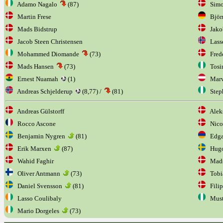
Adamo Nagalo
(87)
Simo
Martin Frese
Björn
Mads Bidstrup
Jako
Jacob Steen Christensen
Lasse
Mohammed Diomande
(73)
Frede
Mads Hansen
(73)
Tosi
Ernest Nuamah
(1)
Marv
Andreas Schjelderup
(8,77) /
(81)
Step
Andreas Gülstorff
Aleks
Rocco Ascone
Nicol
Benjamin Nygren
(81)
Edga
Erik Marxen
(87)
Hugo
Wahid Faghir
Mads
Oliver Antmann
(73)
Tobia
Daniel Svensson
(81)
Filip
Lasso Coulibaly
Musta
Mario Dorgeles
(73)