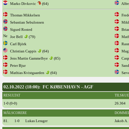
Marko Divkovic
(64)
Alfre
Thomas Mikkelsen
Frede
Sebastian Sebulonsen
Mikke
Sigurd Rosted
Bria
Joe Bell
(79)
Mathi
Carl Björk
Rasmu
Christian Cappis
(64)
Magn
Jens Martin Gammelbye
(85)
Caspe
Peter Bjur
Sande
Mathias Kvistgaarden
(64)
Sæver
02.10.2022 (18:00): FC KØBENHAVN - AGF
RESULTAT
TILSKU
1-0 (0-0)
26.364
MÅLSCORERE
DOMME
81.
1-0
Lukas Lerager
Jakob A.