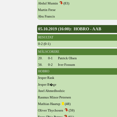
Abdul Mumin
(83)
Martin Frese
Abu Francis
05.10.2019 (16:00): HOBRO - AAB
RESULTAT
0-2 (0-1)
MÅLSCORERE
20.
0-1
Patrick Olsen
56.
0-2
Iver Fossum
HOBRO
Jesper Rask
Jesper B�ge
Anel Ahmedhodzic
Rasmus Minor Petersen
Mathias Haarup
(48)
Oliver Thychosen
(59)
Frans Dhia Putros
(61)