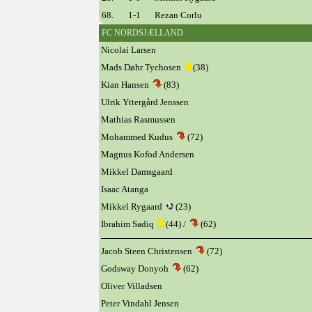
68.
1-1
Rezan Corlu
FC NORDSJÆLLAND
Nicolai Larsen
Mads Døhr Tychosen
(38)
Kian Hansen
(83)
Ulrik Yttergård Jenssen
Mathias Rasmussen
Mohammed Kudus
(72)
Magnus Kofod Andersen
Mikkel Damsgaard
Isaac Atanga
Mikkel Rygaard
(23)
Ibrahim Sadiq
(44) /
(62)
Jacob Steen Christensen
(72)
Godsway Donyoh
(62)
Oliver Villadsen
Peter Vindahl Jensen