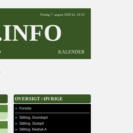
Fredag 7. august 2026 kl. 16:55
INFO
D
KALENDER
0
OVERSIGT / ØVRIGE
Forside
Stilling, Grundspil
Stilling, Slutspil
Stilling, Nedryk A