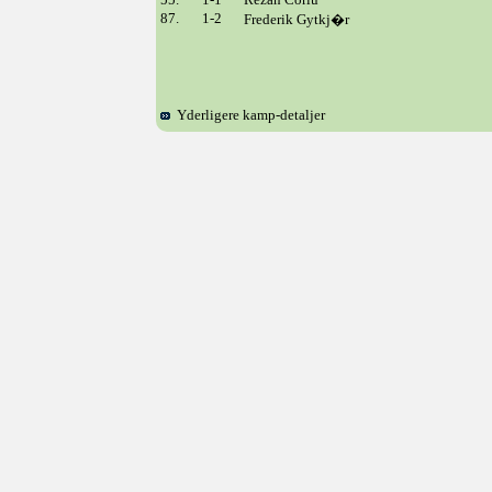
87.
1-2
Frederik Gytkj�r
Yderligere kamp-detaljer