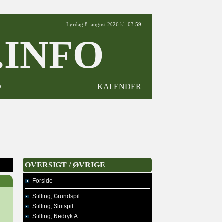
Lørdag 8. august 2026 kl. 03:59
INFO
D
KALENDER
0
OVERSIGT / ØVRIGE
Forside
Stilling, Grundspil
Stilling, Slutspil
Stilling, Nedryk A