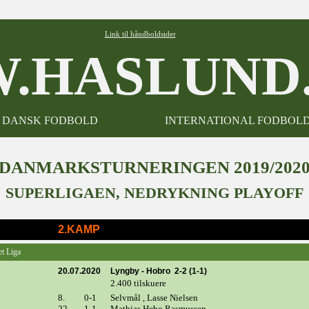
Link til håndboldsider
.HASLUND.
DANSK FODBOLD
INTERNATIONAL FODBOL
DANMARKSTURNERINGEN 2019/202
SUPERLIGAEN, NEDRYKNING PLAYOFF
2.KAMP
et Liga
20.07.2020
Lyngby - Hobro 2-2 (1-1)
2.400 tilskuere
8.
0-1
Selvmål , Lasse Nielsen
22.
1-1
Mathias Hebo Rasmussen