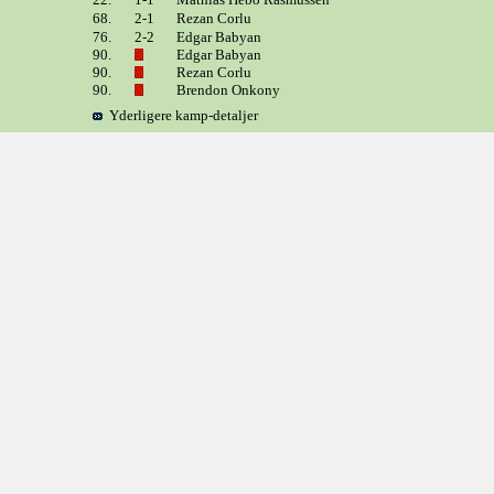
68.
2-1
Rezan Corlu
76.
2-2
Edgar Babyan
90.
Edgar Babyan
90.
Rezan Corlu
90.
Brendon Onkony
Yderligere kamp-detaljer