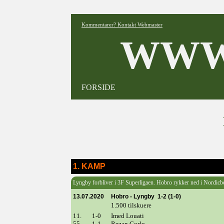
Kommentarer? Kontakt Webmaster
WWW
FORSIDE
1. KAMP
Lyngby forbliver i 3F Superligaen. Hobro rykker ned i Nordicb
13.07.2020
Hobro - Lyngby 1-2 (1-0)
1.500 tilskuere
11.
1-0
Imed Louati
55.
1-1
Rezan Corlu