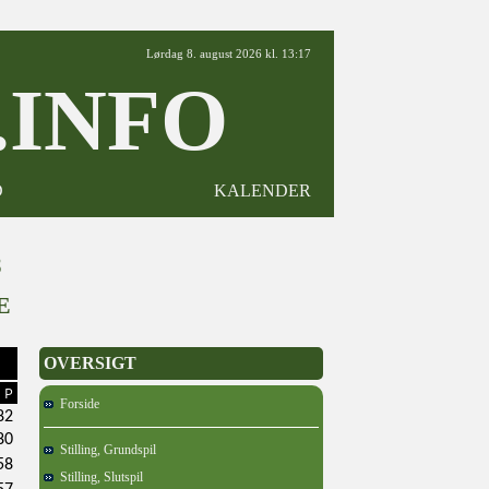
Lørdag 8. august 2026 kl. 13:17
INFO
D
KALENDER
8
E
OVERSIGT
P
Forside
82
80
Stilling, Grundspil
58
Stilling, Slutspil