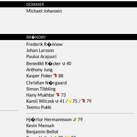
DOMMER
Michael Johansen
BR�NDBY
Frederik R�nnow
Johan Larsson
Paulus Arajuuri
Benedikt R�cker
40
Anthony Jung
Kasper Fisker
88
Christian N�rgaard
Simon Tibbling
Hany Mukhtar
73
Kamil Wilczek
41 /
75 /
79
Teemu Pukki
Hj�rtur Hermannsson
79
Kevin Mensah
Benjamin Bellot