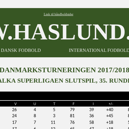
Link til håndboldsider
.HASLUND.
DANSK FODBOLD
INTERNATIONAL FODBOL
DANMARKSTURNERINGEN 2017/201
ALKA SUPERLIGAEN SLUTSPIL, 35. RUND
V
U
T
F
I
+/-
26
4
5
79
39
+40
24
8
3
81
36
+45
17
7
11
76
58
+18