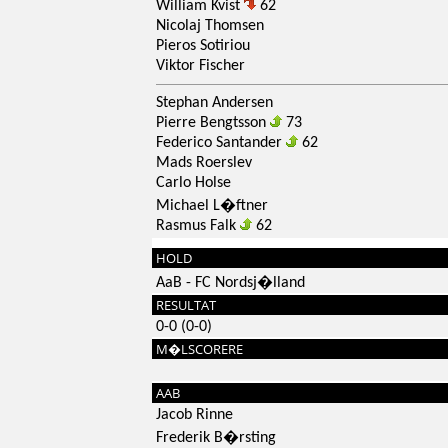
William Kvist
62
Nicolaj Thomsen
Pieros Sotiriou
Viktor Fischer
Stephan Andersen
Pierre Bengtsson
73
Federico Santander
62
Mads Roerslev
Carlo Holse
Michael L�ftner
Rasmus Falk
62
HOLD
AaB - FC Nordsj�lland
RESULTAT
0-0 (0-0)
M�LSCORERE
AAB
Jacob Rinne
Frederik B�rsting