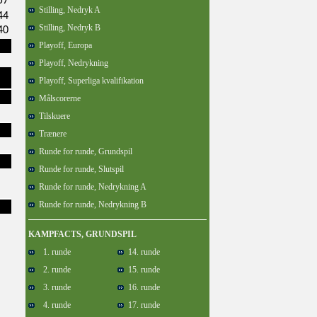
57
Stilling, Nedryk A
44
Stilling, Nedryk B
40
Playoff, Europa
Playoff, Nedrykning
Playoff, Superliga kvalifikation
Målscorerne
Tilskuere
Trænere
Runde for runde, Grundspil
Runde for runde, Slutspil
Runde for runde, Nedrykning A
Runde for runde, Nedrykning B
KAMPFACTS, GRUNDSPIL
1. runde
14. runde
2. runde
15. runde
3. runde
16. runde
4. runde
17. runde