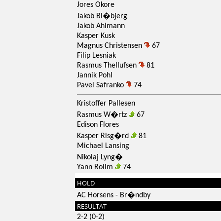
Jores Okore
Jakob Bl�bjerg
Jakob Ahlmann
Kasper Kusk
Magnus Christensen
67
Filip Lesniak
Rasmus Thellufsen
81
Jannik Pohl
Pavel Safranko
74
Kristoffer Pallesen
Rasmus W�rtz
67
Edison Flores
Kasper Risg�rd
81
Michael Lansing
Nikolaj Lyng�
Yann Rolim
74
HOLD
AC Horsens - Br�ndby
RESULTAT
2-2 (0-2)