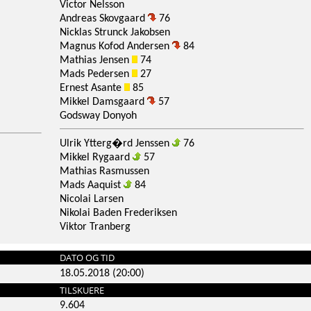
Victor Nelsson
Andreas Skovgaard
76
Nicklas Strunck Jakobsen
Magnus Kofod Andersen
84
Mathias Jensen
74
Mads Pedersen
27
Ernest Asante
85
Mikkel Damsgaard
57
Godsway Donyoh
Ulrik Ytterg�rd Jenssen
76
Mikkel Rygaard
57
Mathias Rasmussen
Mads Aaquist
84
Nicolai Larsen
Nikolai Baden Frederiksen
Viktor Tranberg
DATO OG TID
18.05.2018 (20:00)
TILSKUERE
9.604