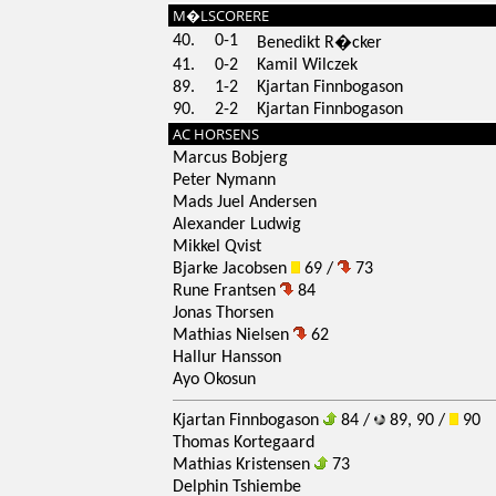
M�LSCORERE
40.
0-1
Benedikt R�cker
41.
0-2
Kamil Wilczek
89.
1-2
Kjartan Finnbogason
90.
2-2
Kjartan Finnbogason
AC HORSENS
Marcus Bobjerg
Peter Nymann
Mads Juel Andersen
Alexander Ludwig
Mikkel Qvist
Bjarke Jacobsen
69 /
73
Rune Frantsen
84
Jonas Thorsen
Mathias Nielsen
62
Hallur Hansson
Ayo Okosun
Kjartan Finnbogason
84 /
89, 90 /
90
Thomas Kortegaard
Mathias Kristensen
73
Delphin Tshiembe