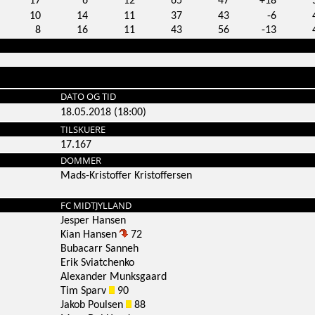
17
6
12
65
47
+18
10
14
11
37
43
-6
8
16
11
43
56
-13
DATO OG TID
18.05.2018 (18:00)
TILSKUERE
17.167
DOMMER
Mads-Kristoffer Kristoffersen
FC MIDTJYLLAND
Jesper Hansen
Kian Hansen
72
Bubacarr Sanneh
Erik Sviatchenko
Alexander Munksgaard
Tim Sparv
90
Jakob Poulsen
88