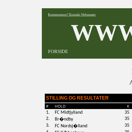
Kommentarer? Kontakt Webmaster
WWW
FORSIDE
STILLING OG RESULTATER
#
HOLD
K
1.
FC Midtjylland
35
2.
35
Br�ndby
3.
35
FC Nordsj�lland