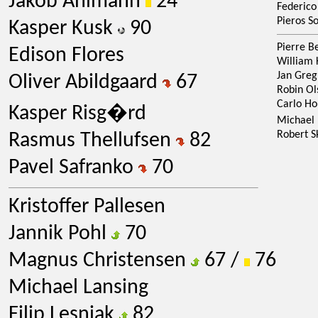
Jakob Ahlmann
24
Federico
Pieros So
Kasper Kusk
90
Pierre B
Edison Flores
William 
Jan Greg
Oliver Abildgaard
67
Robin Ol
Carlo Ho
Kasper Risg�rd
Michael
Robert 
Rasmus Thellufsen
82
Pavel Safranko
70
Kristoffer Pallesen
Jannik Pohl
70
Magnus Christensen
67 /
76
Michael Lansing
Filip Lesniak
82