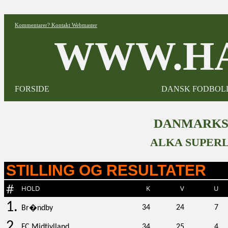
Kommentarer? Kontakt Webmaster
WWW.HA
FORSIDE
DANSK FODBOL
DANMARKST
ALKA SUPERL
STILLING OG RESULTATER
#
HOLD
K
V
U
1.
34
24
7
Br�ndby
2.
FC Midtjylland
34
25
4