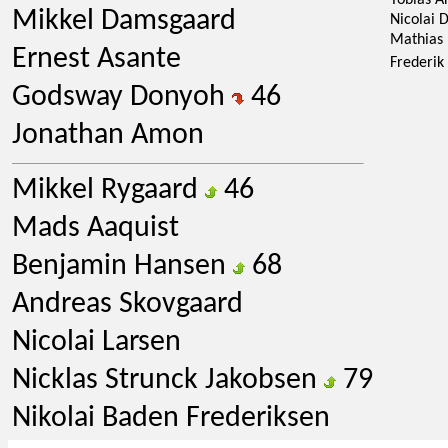
Tobias A
Mikkel Damsgaard
Nicolai 
Mathias
Ernest Asante
Frederi
Godsway Donyoh
46
Jonathan Amon
Mikkel Rygaard
46
Mads Aaquist
Benjamin Hansen
68
Andreas Skovgaard
Nicolai Larsen
Nicklas Strunck Jakobsen
79
Nikolai Baden Frederiksen