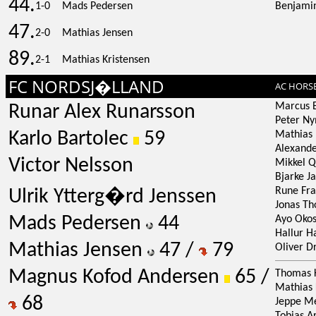
44.
1-0
Mads Pedersen
Benjami
47.
2-0
Mathias Jensen
89.
2-1
Mathias Kristensen
FC NORDSJ�LLAND
AC HORS
Marcus 
Runar Alex Runarsson
Peter N
Karlo Bartolec
59
Mathias
Alexande
Victor Nelsson
Mikkel Q
Bjarke J
Rune Fra
Ulrik Ytterg�rd Jenssen
Jonas Th
Mads Pedersen
44
Ayo Oko
Hallur H
Mathias Jensen
47 /
79
Oliver D
Magnus Kofod Andersen
65 /
Thomas 
Mathias 
68
Jeppe M