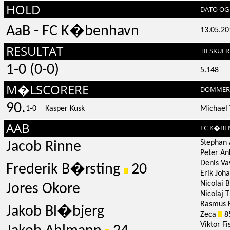
HOLD
DATO OG 
AaB - FC K�benhavn
13.05.20
RESULTAT
TILSKUER
1-0 (0-0)
5.148
M�LSCORERE
DOMMER
90.
1-0
Kasper Kusk
Michael 
AAB
FC K�B
Stephan
Jacob Rinne
Peter An
Denis Va
Frederik B�rsting
20
Erik Joh
Nicolai 
Jores Okore
Nicolaj
Rasmus 
Jakob Bl�bjerg
Zeca
8
Viktor F