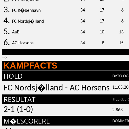
3.
34
17
6
FC K�benhavn
4.
34
17
6
FC Nordsj�lland
5.
AaB
34
10
13
6.
AC Horsens
34
8
15
-->
KAMPFACTS
HOLD
DATO OG 
FC Nordsj�lland - AC Horsens
11.05.20
RESULTAT
TILSKUER
2-1 (1-0)
2.863
M�LSCORERE
DOMMER