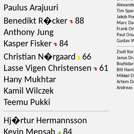
Alexand
Paulus Arajuuri
Tim Spa
Jakob Po
Benedikt R�cker
88
Marc Da
Frank O
Anthony Jung
Paul On
Gustav 
Kasper Fisker
84
Zsolt Ko
Christian N�rgaard
66
Janus D
Bozhidar
Lasse Vigen Christensen
61
Bill Ham
Mikkel 
Hany Mukhtar
Artem D
Andreas 
Kamil Wilczek
Teemu Pukki
Hj�rtur Hermannsson
Kevin Mensah
84