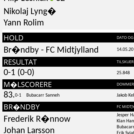
Nikolaj Lyng�
Yann Rolim
HOLD
DATO OG 
Br�ndby - FC Midtjylland
14.05.20
RESULTAT
TILSKUER
0-1 (0-0)
25.848
M�LSCORERE
DOMMER
83.
0-1
Bubacarr Sanneh
Jakob Ke
BR�NDBY
FC MIDTJ
Jesper H
Frederik R�nnow
Kian Ha
Bubacar
Johan Larsson
Erik Svi