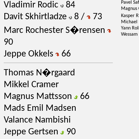
Pavel Sa
Vladimir Rodic
84
Magnus 
Davit Skhirtladze
8 /
73
Kasper 
Michael 
Marc Rochester S�rensen
Yann Ro
Wessam 
90
Jeppe Okkels
66
Thomas N�rgaard
Mikkel Cramer
Magnus Mattsson
66
Mads Emil Madsen
Valance Nambishi
Jeppe Gertsen
90