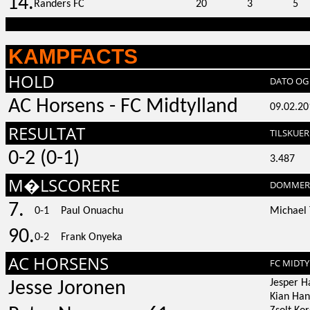
14.
Randers FC
20
3
5
KAMPFACTS
HOLD
DATO OG 
AC Horsens - FC Midtylland
09.02.20
RESULTAT
TILSKUER
0-2 (0-1)
3.487
M�LSCORERE
DOMMER
7.
0-1
Paul Onuachu
Michael 
90.
0-2
Frank Onyeka
AC HORSENS
FC MIDT
Jesper H
Jesse Joronen
Kian Ha