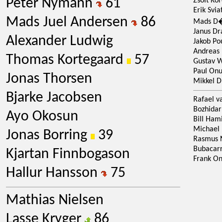
Peter Nymann
61
Zsolt Ko
Erik Svi
Mads Juel Andersen
86
Mads D�
Janus D
Alexander Ludwig
Jakob Po
Andreas
Thomas Kortegaard
57
Gustav 
Paul On
Jonas Thorsen
Mikkel D
Bjarke Jacobsen
Rafael v
Bozhida
Ayo Okosun
Bill Ham
Michael
Jonas Borring
39
Rasmus N
Bubacar
Kjartan Finnbogason
Frank O
Hallur Hansson
75
Mathias Nielsen
Lasse Kryger
86