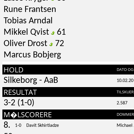
Rune Frantsen
Tobias Arndal
Mikkel Qvist
61
Oliver Drost
72
Marcus Bobjerg
HOLD
DATO OG 
Silkeborg - AaB
10.02.20
RESULTAT
TILSKUER
3-2 (1-0)
2.587
M�LSCORERE
DOMMER
8.
1-0
Davit Skhirtladze
Michael 