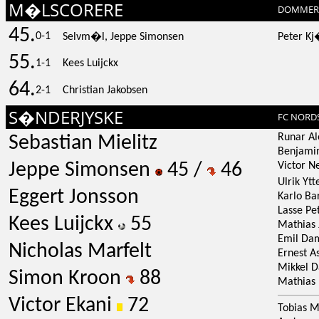
M�LSCORERE
DOMMER
45.
0-1
Selvm�l, Jeppe Simonsen
Peter K
55.
1-1
Kees Luijckx
64.
2-1
Christian Jakobsen
S�NDERJYSKE
FC NORD
Runar Al
Sebastian Mielitz
Benjami
Jeppe Simonsen
45 /
46
Victor N
Ulrik Yt
Eggert Jonsson
Karlo Ba
Lasse Pe
Kees Luijckx
55
Mathias 
Emil Da
Nicholas Marfelt
Ernest A
Mikkel 
Simon Kroon
88
Mathias
Victor Ekani
72
Tobias M