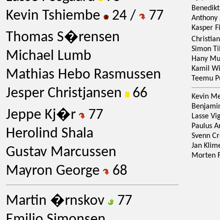
Benedik
Kevin Tshiembe
24 /
77
Anthony 
Kasper F
Thomas S�rensen
Christi
Simon Ti
Michael Lumb
Hany Mu
Kamil W
Mathias Hebo Rasmussen
Teemu P
Jesper Christjansen
66
Kevin M
Benjamin
Jeppe Kj�r
77
Lasse Vi
Paulus A
Herolind Shala
Svenn C
Jan Klim
Gustav Marcussen
Morten 
Mayron George
68
Martin �rnskov
77
Emilio Simonsen