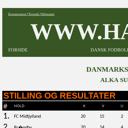
Kommentarer? Kontakt Webmaster
WWW.HA
FORSIDE
DANSK FODBOL
DANMARKST
ALKA SU
STILLING OG RESULTATER
#
HOLD
K
V
U
1.
FC Midtjylland
20
15
2
2.
20
14
4
Br�ndby