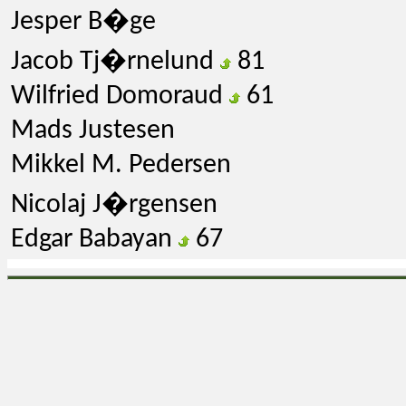
Jesper B�ge
Jacob Tj�rnelund
81
Wilfried Domoraud
61
Mads Justesen
Mikkel M. Pedersen
Nicolaj J�rgensen
Edgar Babayan
67