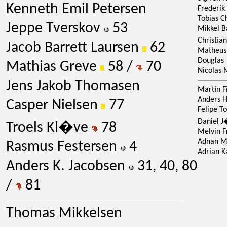
Kenneth Emil Petersen
Frederik
Tobias C
Jeppe Tverskov
53
Mikkel B
Christia
Jacob Barrett Laursen
62
Matheus 
Douglas
Mathias Greve
58 /
70
Nicolas
Jens Jakob Thomasen
Martin F
Anders H
Casper Nielsen
77
Felipe To
Daniel 
Troels Kl�ve
78
Melvin Fr
Adnan 
Rasmus Festersen
4
Adrian 
Anders K. Jacobsen
31, 40, 80
/
81
Thomas Mikkelsen