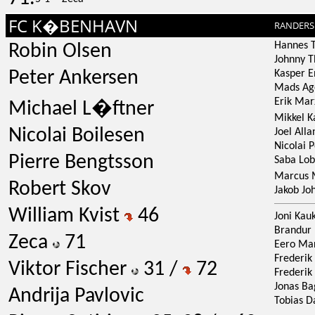
FC K�BENHAVN
RANDERS
Hannes T
Robin Olsen
Johnny 
Peter Ankersen
Kasper E
Mads Ag
Erik Ma
Michael L�ftner
Mikkel 
Nicolai Boilesen
Joel Alla
Nicolai 
Pierre Bengtsson
Saba Lo
Marcus
Robert Skov
Jakob Jo
William Kvist
46
Joni Kau
Brandur 
Zeca
71
Eero Ma
Frederik
Viktor Fischer
31 /
72
Frederik
Jonas Ba
Andrija Pavlovic
Tobias 