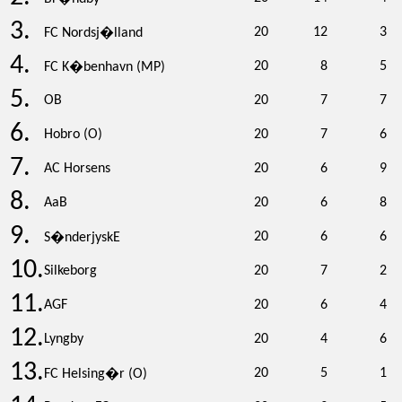
3.
20
12
3
FC Nordsj�lland
4.
20
8
5
FC K�benhavn (MP)
5.
OB
20
7
7
6.
Hobro (O)
20
7
6
7.
AC Horsens
20
6
9
8.
AaB
20
6
8
9.
20
6
6
S�nderjyskE
10.
Silkeborg
20
7
2
11.
AGF
20
6
4
12.
Lyngby
20
4
6
13.
20
5
1
FC Helsing�r (O)