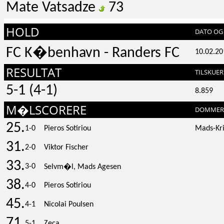
Mate Vatsadze
73
HOLD
DATO OG 
FC K�benhavn - Randers FC
10.02.20
RESULTAT
TILSKUER
5-1 (4-1)
8.859
M�LSCORERE
DOMMER
25.
1-0
Pieros Sotiriou
Mads-Kri
31.
2-0
Viktor Fischer
33.
3-0
Selvm�l, Mads Agesen
38.
4-0
Pieros Sotiriou
45.
4-1
Nicolai Poulsen
71.
5-1
Zeca