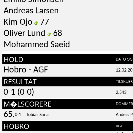
Andreas Larsen
Kim Ojo
77
Oliver Lund
68
Mohammed Saeid
HOLD
DATO OG 
Hobro - AGF
12.02.20
RESULTAT
TILSKUER
0-1 (0-0)
2.543
M�LSCORERE
DOMMER
65.
0-1
Tobias Sana
Anders P
HOBRO
AGF