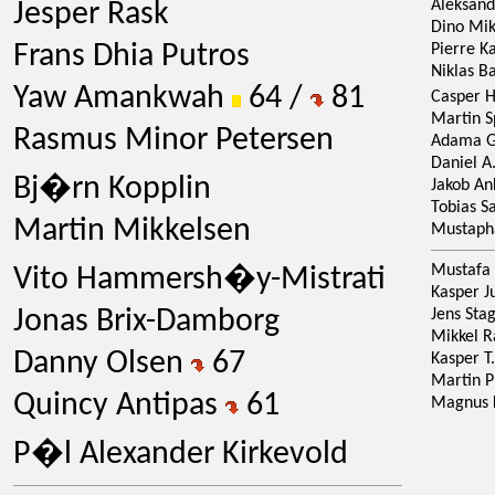
Aleksand
Jesper Rask
Dino Mik
Frans Dhia Putros
Pierre K
Niklas 
Yaw Amankwah
64 /
81
Casper 
Martin 
Rasmus Minor Petersen
Adama G
Daniel A
Bj�rn Kopplin
Jakob An
Tobias 
Martin Mikkelsen
Mustaph
Mustafa
Vito Hammersh�y-Mistrati
Kasper J
Jonas Brix-Damborg
Jens Sta
Mikkel R
Danny Olsen
67
Kasper T
Martin P
Quincy Antipas
61
Magnus 
P�l Alexander Kirkevold