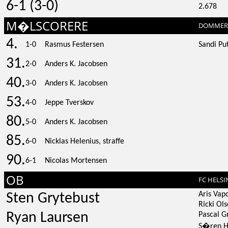
6-1 (3-0)
2.678
M�LSCORERE
DOMMER
4.
1-0
Rasmus Festersen
Sandi Pu
31.
2-0
Anders K. Jacobsen
40.
3-0
Anders K. Jacobsen
53.
4-0
Jeppe Tverskov
80.
5-0
Anders K. Jacobsen
85.
6-0
Nicklas Helenius, straffe
90.
6-1
Nicolas Mortensen
OB
FC HELS
Aris Vap
Sten Grytebust
Ricki Ol
Ryan Laursen
Pascal G
S�ren H