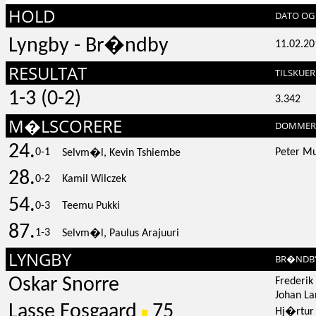
HOLD
DATO OG 
Lyngby - Br�ndby
11.02.20
RESULTAT
TILSKUER
1-3 (0-2)
3.342
M�LSCORERE
DOMMER
24.
0-1
Peter M
Selvm�l, Kevin Tshiembe
28.
0-2
Kamil Wilczek
54.
0-3
Teemu Pukki
87.
1-3
Selvm�l, Paulus Arajuuri
LYNGBY
BR�NDB
Oskar Snorre
Frederi
Johan La
Lasse Fosgaard
75
Hj�rtur