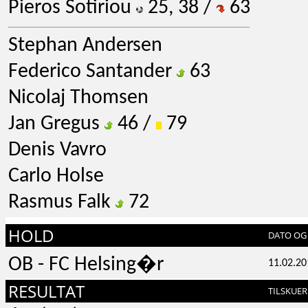
Pieros Sotiriou
25, 38 /
63
Stephan Andersen
Federico Santander
63
Nicolaj Thomsen
Jan Gregus
46 /
79
Denis Vavro
Carlo Holse
Rasmus Falk
72
HOLD
DATO OG 
OB - FC Helsing�r
11.02.20
RESULTAT
TILSKUER