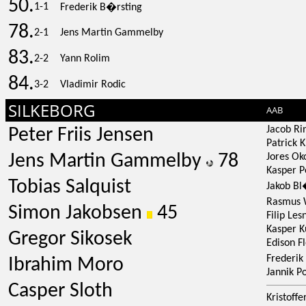
50.
1-1
Frederik B�rsting
78.
2-1
Jens Martin Gammelby
83.
2-2
Yann Rolim
84.
3-2
Vladimir Rodic
SILKEBORG
AAB
Jacob Ri
Peter Friis Jensen
Patrick K
Jens Martin Gammelby
78
Jores Ok
Kasper 
Tobias Salquist
Jakob B
Rasmus
Simon Jakobsen
45
Filip Les
Kasper K
Gregor Sikosek
Edison F
Frederi
Ibrahim Moro
Jannik P
Casper Sloth
Kristoffe