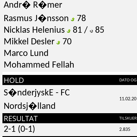
Andr� R�mer
Rasmus J�nsson
78
Nicklas Helenius
81 /
85
Mikkel Desler
70
Marco Lund
Mohammed Fellah
HOLD
DATO OG 
S�nderjyskE - FC
11.02.20
Nordsj�lland
RESULTAT
TILSKUER
2-1 (0-1)
2.835