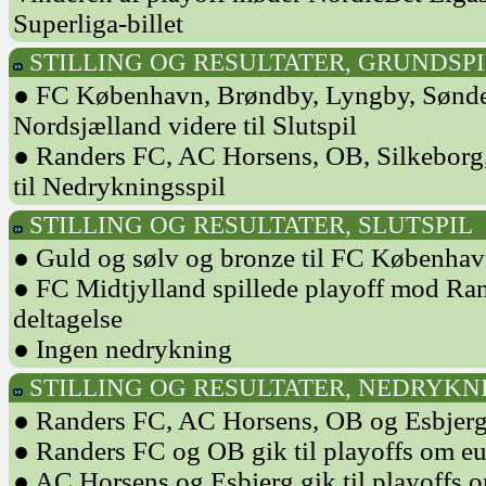
Superliga-billet
STILLING OG RESULTATER, GRUNDSPI
● FC København, Brøndby, Lyngby, Sønde
Nordsjælland videre til Slutspil
● Randers FC, AC Horsens, OB, Silkeborg
til Nedrykningsspil
STILLING OG RESULTATER, SLUTSPIL
● Guld og sølv og bronze til FC Københa
● FC Midtjylland spillede playoff mod R
deltagelse
● Ingen nedrykning
STILLING OG RESULTATER, NEDRYKN
● Randers FC, AC Horsens, OB og Esbjerg 
● Randers FC og OB gik til playoffs om eu
● AC Horsens og Esbjerg gik til playoffs