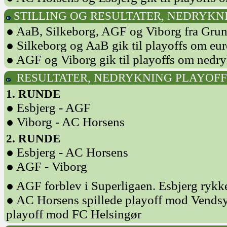
STILLING OG RESULTATER, NEDRYKN
● AaB, Silkeborg, AGF og Viborg fra Grun
● Silkeborg og AaB gik til playoffs om eu
● AGF og Viborg gik til playoffs om nedr
RESULTATER, NEDRYKNING PLAYOFF
1. RUNDE
● Esbjerg - AGF
● Viborg - AC Horsens
2. RUNDE
● Esbjerg - AC Horsens
● AGF - Viborg
● AGF forblev i Superligaen. Esbjerg rykk
● AC Horsens spillede playoff mod Vendsy
playoff mod FC Helsingør