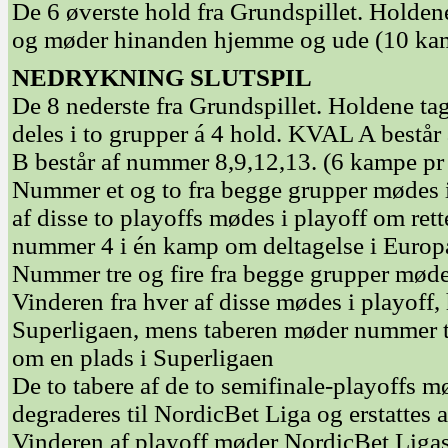
De 6 øverste hold fra Grundspillet. Holde
og møder hinanden hjemme og ude (10 kam
NEDRYKNING SLUTSPIL
De 8 nederste fra Grundspillet. Holdene ta
deles i to grupper á 4 hold. KVAL A best
B består af nummer 8,9,12,13. (6 kampe pr
Nummer et og to fra begge grupper mødes i
af disse to playoffs mødes i playoff om rett
nummer 4 i én kamp om deltagelse i Euro
Nummer tre og fire fra begge grupper mødes
Vinderen fra hver af disse mødes i playoff,
Superligaen, mens taberen møder nummer tr
om en plads i Superligaen
De to tabere af de to semifinale-playoffs m
degraderes til NordicBet Liga og erstattes 
Vinderen af playoff møder NordicBet Liga