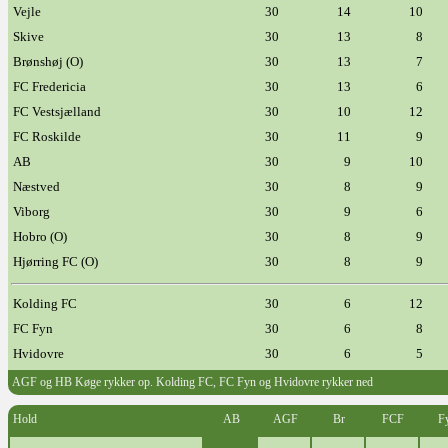
Vejle
30
14
10
Skive
30
13
8
Brønshøj (O)
30
13
7
FC Fredericia
30
13
6
FC Vestsjælland
30
10
12
FC Roskilde
30
11
9
AB
30
9
10
Næstved
30
8
9
Viborg
30
9
6
Hobro (O)
30
8
9
Hjørring FC (O)
30
8
9
Kolding FC
30
6
12
FC Fyn
30
6
8
Hvidovre
30
6
5
AGF og HB Køge rykker op. Kolding FC, FC Fyn og Hvidovre rykker ned
Hold
AB
AGF
Br
FCF
F