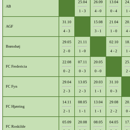
25.04
26.09
13.04
24
AB
1 - 3
4 - 0
0 - 4
1 
31.10
15.08
21.04
20
AGF
4 - 3
3 - 1
1 - 0
4 
29.05
21.11
02.10
18
Brønshøj
2 - 0
1 - 0
4 - 2
1 
22.08
07.11
20.05
25
FC Fredericia
0 - 2
0 - 3
0 - 0
2 
29.04
13.05
20.03
31.10
FC Fyn
2 - 3
2 - 3
1 - 1
0 - 3
14.11
08.05
13.04
29.08
20
FC Hjørring
2 - 1
1 - 1
1 - 1
2 - 2
0 
05.09
20.08
08.05
04.05
17
FC Roskilde