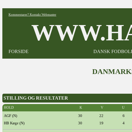
Kommentarer? Kontakt Webmaster
WWW.HA
FORSIDE
DANSK FODBOL
DANMARKS
STILLING OG RESULTATER
HOLD
K
V
U
AGF (N)
30
22
6
HB Køge (N)
30
19
4