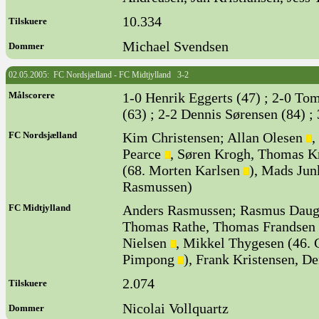
10.334
Tilskuere
Michael Svendsen
Dommer
02.05.2005: FC Nordsjælland - FC Midtjylland 3-2
Målscorere
1-0 Henrik Eggerts (47) ; 2-0 To
(63) ; 2-2 Dennis Sørensen (84) ;
FC Nordsjælland
Kim Christensen; Allan Olesen
,
Pearce
, Søren Krogh, Thomas Kr
(68. Morten Karlsen
), Mads Jun
Rasmussen)
FC Midtjylland
Anders Rasmussen; Rasmus Daugaa
Thomas Rathe, Thomas Frandsen (
Nielsen
, Mikkel Thygesen (46. 
Pimpong
), Frank Kristensen, D
2.074
Tilskuere
Nicolai Vollquartz
Dommer