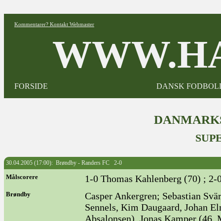
Kommentarer? Kontakt Webmaster
WWW.HA
FORSIDE
DANSK FODBOL
DANMARKS
SUPE
30.04.2005 (17:00): Brøndby - Randers FC 2-0
Målscorere
1-0 Thomas Kahlenberg (70) ; 2-
Brøndby
Casper Ankergren; Sebastian Svär
Sennels, Kim Daugaard, Johan E
Absalonsen), Jonas Kamper (46. 