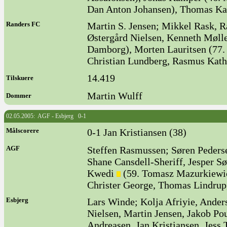
Dan Anton Johansen), Thomas Ka
Randers FC
Martin S. Jensen; Mikkel Rask, R
Østergård Nielsen, Kenneth Mølle
Damborg), Morten Lauritsen (77. 
Christian Lundberg, Rasmus Kath
14.419
Tilskuere
Martin Wulff
Dommer
02.05.2005: AGF - Esbjerg 0-1
Målscorere
0-1 Jan Kristiansen (38)
AGF
Steffen Rasmussen; Søren Peders
Shane Cansdell-Sheriff, Jesper Sø
Kwedi
(59. Tomasz Mazurkiewic
Christer George, Thomas Lindru
Esbjerg
Lars Winde; Kolja Afriyie, Anders
Nielsen, Martin Jensen, Jakob Po
Andreasen, Jan Kristiansen, Jess