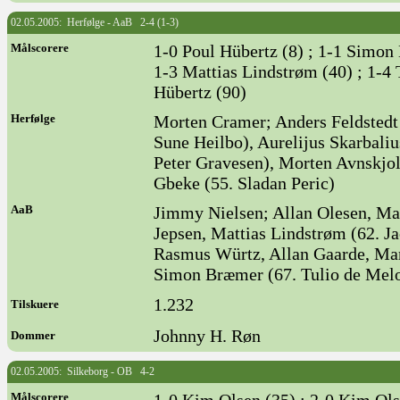
02.05.2005: Herfølge - AaB 2-4 (1-3)
Målscorere
1-0 Poul Hübertz (8) ; 1-1 Simon
1-3 Mattias Lindstrøm (40) ; 1-4
Hübertz (90)
Herfølge
Morten Cramer; Anders Feldsted
Sune Heilbo), Aurelijus Skarbali
Peter Gravesen), Morten Avnskjo
Gbeke (55. Sladan Peric)
AaB
Jimmy Nielsen; Allan Olesen, Ma
Jepsen, Mattias Lindstrøm (62. J
Rasmus Würtz, Allan Gaarde, Ma
Simon Bræmer (67. Tulio de Mel
1.232
Tilskuere
Johnny H. Røn
Dommer
02.05.2005: Silkeborg - OB 4-2
Målscorere