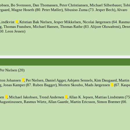
obsen, Bo Svensson, Dan Thomassen, Peter Christiansen, Michael Silberbauer, Tob
egaard, Magne Hoseth (80. Peter Møller), Sibusiso Zuma (73. Jesper Bech), Alvaro
Lindkvist
, Kristian Bak Nielsen, Jesper Mikkelsen, Nicolai Jørgensen (64. Rasmu
, Thomas Frandsen, Michael Hansen, Thomas Rathe (83. Alijore Oluwafemi), Denn
0. Leon Jessen)
Per Nielsen (20)
nton Johansen
, Per Nielsen, Daniel Agger, Asbjørn Sennels, Kim Daugaard, Martin
g, Jonas Kamper (87. Ruben Bagger), Morten Skoubo, Mads Jørgensen
(67. Kasp
sen
, Michael Jakobsen, Trond Andersen
, Allan K. Jepsen, Mattias Lindstrøm (75
Augustinussen, Rasmus Würtz, Allan Gaarde, Martin Ericsson, Simon Bræmer (66.