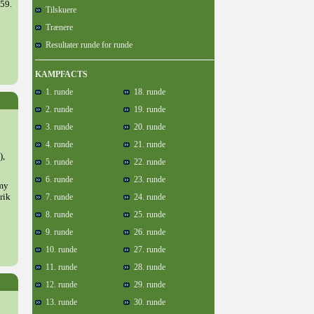
59.
Tilskuere
Trænere
Resultater runde for runde
KAMPFACTS
1. runde
18. runde
2. runde
19. runde
3. runde
20. runde
4. runde
21. runde
),
5. runde
22. runde
6. runde
23. runde
mmy
rik
7. runde
24. runde
8. runde
25. runde
9. runde
26. runde
10. runde
27. runde
11. runde
28. runde
12. runde
29. runde
13. runde
30. runde