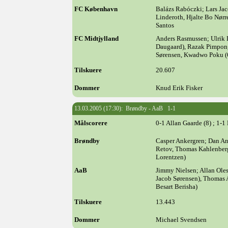
FC København
Balázs Rabóczki; Lars Jac
Linderoth, Hjalte Bo Nørr
Santos
FC Midtjylland
Anders Rasmussen; Ulrik 
Daugaard), Razak Pimpong
Sørensen, Kwadwo Poku (6
Tilskuere
20.607
Dommer
Knud Erik Fisker
13.03.2005 (17:30): Brøndby - AaB 1-1
Målscorere
0-1 Allan Gaarde (8) ; 1-1 
Brøndby
Casper Ankergren; Dan A
Retov, Thomas Kahlenber
Lorentzen)
AaB
Jimmy Nielsen; Allan Ole
Jacob Sørensen), Thomas 
Besart Berisha)
Tilskuere
13.443
Dommer
Michael Svendsen