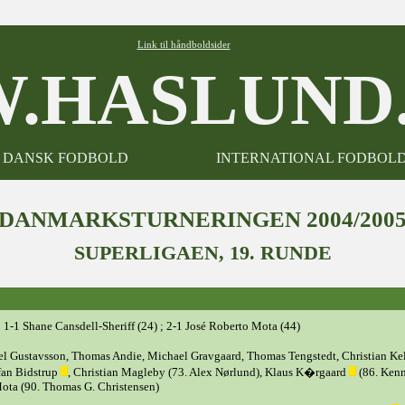
Link til håndboldsider
.HASLUND.
DANSK FODBOLD
INTERNATIONAL FODBOL
DANMARKSTURNERINGEN 2004/200
SUPERLIGAEN, 19. RUNDE
 1-1 Shane Cansdell-Sheriff (24) ; 2-1 José Roberto Mota (44)
el Gustavsson, Thomas Andie, Michael Gravgaard, Thomas Tengstedt, Christian Kel
fan Bidstrup
, Christian Magleby (73. Alex Nørlund), Klaus K�rgaard
(86. Ken
Mota (90. Thomas G. Christensen)