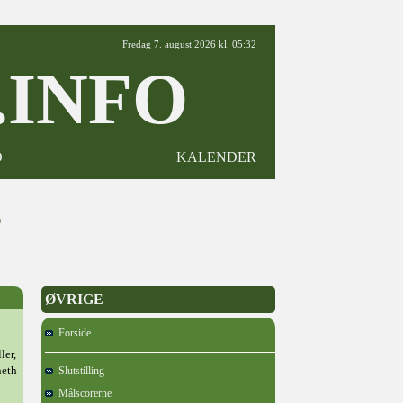
Fredag 7. august 2026 kl. 05:32
INFO
D
KALENDER
5
ØVRIGE
Forside
ler,
neth
Slutstilling
Målscorerne