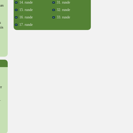
14. runde
31. runde
ias
15. runde
32. runde
16. runde
33. runde
s
17. runde
is
er
.