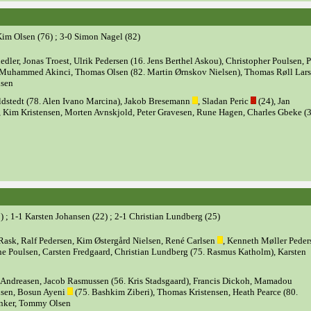
Kim Olsen (76) ; 3-0 Simon Nagel (82)
dler, Jonas Troest, Ulrik Pedersen (16. Jens Berthel Askou), Christopher Poulsen, P
 Muhammed Akinci, Thomas Olsen (82. Martin Ørnskov Nielsen), Thomas Røll Lar
lsen
ldstedt (78. Alen Ivano Marcina), Jakob Bresemann
, Sladan Peric
(24), Jan
, Kim Kristensen, Morten Avnskjold, Peter Gravesen, Rune Hagen, Charles Gbeke (3
) ; 1-1 Karsten Johansen (22) ; 2-1 Christian Lundberg (25)
Rask, Ralf Pedersen, Kim Østergård Nielsen, René Carlsen
, Kenneth Møller Peder
ne Poulsen, Carsten Fredgaard, Christian Lundberg (75. Rasmus Katholm), Karsten
Andreasen, Jacob Rasmussen (56. Kris Stadsgaard), Francis Dickoh, Mamadou
nsen, Bosun Ayeni
(75. Bashkim Ziberi), Thomas Kristensen, Heath Pearce (80.
unker, Tommy Olsen