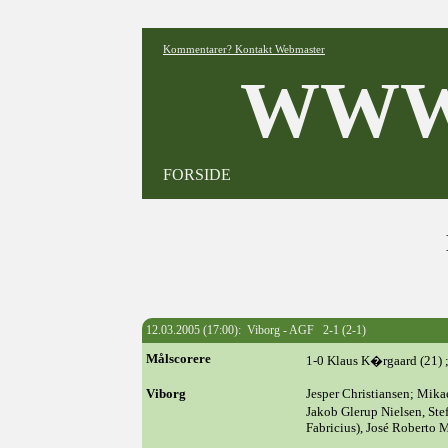
Kommentarer? Kontakt Webmaster
WWW
FORSIDE
12.03.2005 (17:00): Viborg - AGF 2-1 (2-1)
Målscorere
1-0 Klaus K�rgaard (21) ;
Viborg
Jesper Christiansen; Mika
Jakob Glerup Nielsen, Ste
Fabricius), José Roberto 