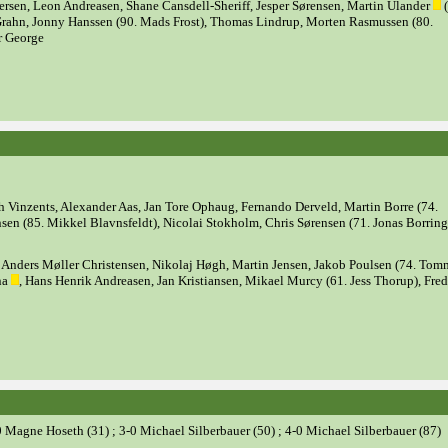
rsen, Leon Andreasen, Shane Cansdell-Sheriff, Jesper Sørensen, Martin Ulander
(
 Grahn, Jonny Hanssen (90. Mads Frost), Thomas Lindrup, Morten Rasmussen (80.
er George
 Vinzents, Alexander Aas, Jan Tore Ophaug, Fernando Derveld, Martin Borre (74.
en (85. Mikkel Blavnsfeldt), Nicolai Stokholm, Chris Sørensen (71. Jonas Borring
, Anders Møller Christensen, Nikolaj Høgh, Martin Jensen, Jakob Poulsen (74. To
na
, Hans Henrik Andreasen, Jan Kristiansen, Mikael Murcy (61. Jess Thorup), Fred
0 Magne Hoseth (31) ; 3-0 Michael Silberbauer (50) ; 4-0 Michael Silberbauer (87)