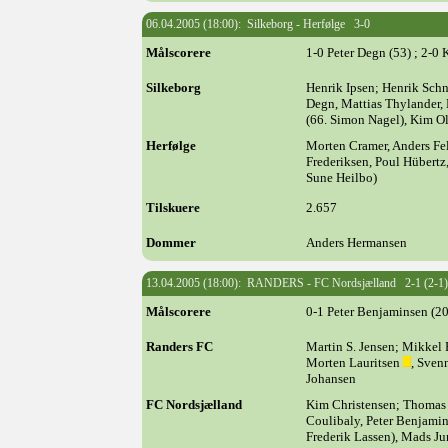
06.04.2005 (18:00): Silkeborg - Herfølge 3-0
Målscorere
1-0 Peter Degn (53) ; 2-0 
Silkeborg
Henrik Ipsen; Henrik Schne
Degn, Mattias Thylander,
(66. Simon Nagel), Kim O
Herfølge
Morten Cramer, Anders Fe
Frederiksen, Poul Hübertz
Sune Heilbo)
Tilskuere
2.657
Dommer
Anders Hermansen
13.04.2005 (18:00): RANDERS - FC Nordsjælland 2-1 (2-1)
Målscorere
0-1 Peter Benjaminsen (20
Randers FC
Martin S. Jensen; Mikkel 
Morten Lauritsen
, Sven
Johansen
FC Nordsjælland
Kim Christensen; Thomas 
Coulibaly, Peter Benjami
Frederik Lassen), Mads J