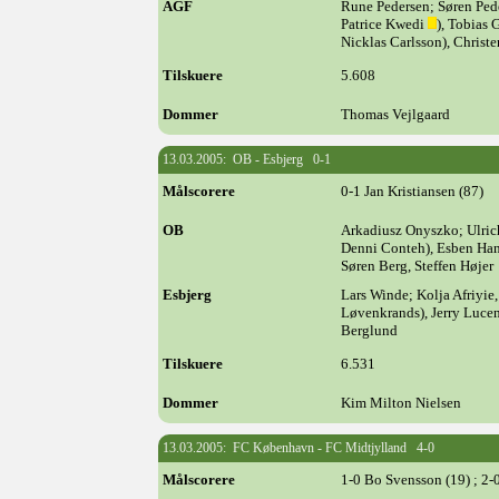
AGF
Rune Pedersen; Søren Pede
Patrice Kwedi
), Tobias
Nicklas Carlsson), Christ
Tilskuere
5.608
Dommer
Thomas Vejlgaard
13.03.2005: OB - Esbjerg 0-1
Målscorere
0-1 Jan Kristiansen (87)
OB
Arkadiusz Onyszko; Ulrich
Denni Conteh), Esben Hans
Søren Berg, Steffen Højer
Esbjerg
Lars Winde; Kolja Afriyie
Løvenkrands), Jerry Luce
Berglund
Tilskuere
6.531
Dommer
Kim Milton Nielsen
13.03.2005: FC København - FC Midtjylland 4-0
Målscorere
1-0 Bo Svensson (19) ; 2-