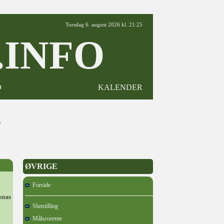
Torsdag 6. august 2026 kl. 21:25
INFO
D
KALENDER
5
ØVRIGE
Forside
Jonas
Slutstilling
Målscorerne