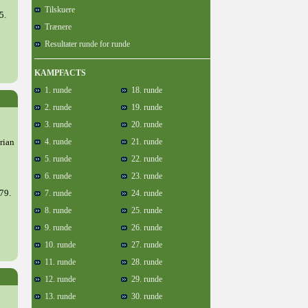
Tilskuere
5.
Trænere
Resultater runde for runde
KAMPFACTS
1. runde
18. runde
2. runde
19. runde
3. runde
20. runde
rian
4. runde
21. runde
5. runde
22. runde
6. runde
23. runde
79.
7. runde
24. runde
8. runde
25. runde
9. runde
26. runde
10. runde
27. runde
11. runde
28. runde
12. runde
29. runde
13. runde
30. runde