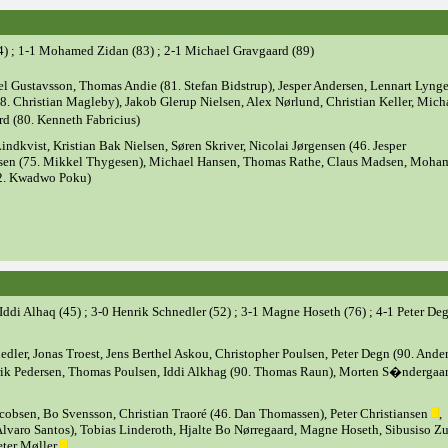
4) ; 1-1 Mohamed Zidan (83) ; 2-1 Michael Gravgaard (89)
el Gustavsson, Thomas Andie (81. Stefan Bidstrup), Jesper Andersen, Lennart Lyng
8. Christian Magleby), Jakob Glerup Nielsen, Alex Nørlund, Christian Keller, Mich
d (80. Kenneth Fabricius)
indkvist, Kristian Bak Nielsen, Søren Skriver, Nicolai Jørgensen (46. Jesper
nsen (75. Mikkel Thygesen), Michael Hansen, Thomas Rathe, Claus Madsen, Moha
2. Kwadwo Poku)
 Iddi Alhaq (45) ; 3-0 Henrik Schnedler (52) ; 3-1 Magne Hoseth (76) ; 4-1 Peter De
edler, Jonas Troest, Jens Berthel Askou, Christopher Poulsen, Peter Degn (90. Ande
lrik Pedersen, Thomas Poulsen, Iddi Alkhag (90. Thomas Raun), Morten S�ndergaa
cobsen, Bo Svensson, Christian Traoré (46. Dan Thomassen), Peter Christiansen
,
Alvaro Santos), Tobias Linderoth, Hjalte Bo Nørregaard, Magne Hoseth, Sibusiso 
eter Møller