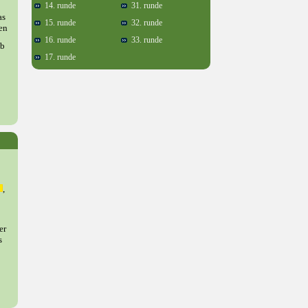
14. runde
31. runde
as
15. runde
32. runde
en
16. runde
33. runde
ob
17. runde
,
er
s