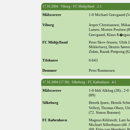
17.10.2004: Viborg - FC Midtjylland 2-1
Målscorere
1-0 Michael Gravgaard (5
Viborg
Jesper Christiansen; Mika
Larsen, Morten Poulsen (8
Gravgaard, Klaus K�rgaar
FC Midtjylland
Peter Skov-Jensen; Ulrik L
Mikkelsen), Dennis Søre
Zidan, Razak Pimpong (6
Tilskuere
6.643
Dommer
Peter Rasmussen
17.10.2004 (17:30): Silkeborg - FC København 4-1
Målscorere
1-0 Iddi Alkhag (38) ; 2-0
(89)
Silkeborg
Henrik Ipsen; Henrik Schn
Veller), Thomas Olsen, U
(72. Simon Bræmer)
FC København
Magnus Kihlstedt; Lars Ja
Michael Silberbauer (46. 
(69. Elrio van Heerden), P