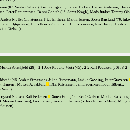
esen (87. Venhar Sabani), Kris Stadsgaard, Francis Dickoh, Casper Andersen, Thom
lsen, Peter Benjaminsen, Denni Conteh (46. Søren Krogh), Mads Junker, Tommy Ols
, Anders Møller Christensen, Nicolai Høgh, Martin Jensen, Søren Barslund (78. Jak
. Jesper Jørgensen), Hans Henrik Andreasen, Jan Kristiansen, Jess Thorup, Fredrik
stian Nielsen)
 Morten Avnskjold (28) ; 2-1 José Roberto Mota (45) ; 2-2 Ralf Pedersen (76) ; 3-2
ldstedt (46. Anders Simonsen), Jakob Bresemann, Joshua Gowling, Peter Gravesen
ter Hansen), Morten Avnskjold
, Kim Kristensen, Jan Frederiksen, Poul Hübertz,
ma Sowe)
ergaard Nielsen, Ralf Pedersen
, Søren Holdgård, René Carlsen, Mikkel Rask, Jesp
. Morten Lauritsen), Lars Larsen, Karsten Johansen (6. José Roberto Mota), Mogen
rkussen)