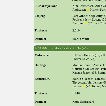
FC Nordsjælland
Kim Christensen; Allan Ol
Andreasen
, Morten Kar
Esbjerg
Lars Winde; Kolja Afriyie
Poulsen), Jerry Lucena (56
Berglund
(87. Lars Chri
Tilskuere
2.010
Dommer
Martin Wulff
17.10.2004: Herfølge - Randers FC 3-2 (2-1)
Målscorere
1-0 Poul Hübertz (6) ; 2-0
Ebrima Sowe (78)
Herfølge
Morten Cramer; Anders Fe
Christian Nielsen (64. Pe
Karsten Jensen (68. Ebri
Randers FC
Martin S. Jensen; Kim Øst
Thygesen, John Jensen (60
Laursen
(90. Tommy Ma
Tilskuere
1.346
Dommer
Knud Stadsgaard