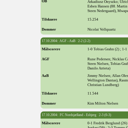
OB
Arkadiusz Onyszko; Ulric
Esben Hansen (88. Martin
Steen Nedergaard), Mwap
Tilskuere
15.254
Dommer
Nicolai Vollquartz
17.10.2004: AGF - AaB 2-2 (2-2)
Målscorere
1-0 Tobias Grahn (2) ; 1-1
AGF
Rune Pedersen; Nicklas C
Steen Nielsen, Tobias Gra
Danilo Arrieta)
AaB
Jimmy Nielsen; Allan Oles
Wellington Dantas), Rasm
Christian Lundberg)
Tilskuere
11.544
Dommer
Kim Milton Nielsen
17.10.2004: FC Nordsjælland - Esbjerg 2-3 (0-3)
Målscorere
0-1 Fredrik Berglund (26)
Junker (59) ; 2-3 Tommy O