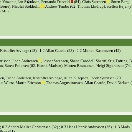
h Vinzents, Jan S�nksen, Fernando Derveld
(84), Chris Sørensen
, Søren Berg,
 Borre), Nicolai Stokholm
, Andrew Tembo (62. Thomas Lindrup), Steffen Højer (8
e Miti
 Kristoffer Arvhage (18) ; 1-2 Allan Gaarde (23) ; 2-2 Morten Rasmussen (45)
arlsson, Leon Andreasen
, Jesper Sørensen, Shane Cansdell-Sheriff, Stig Tøfting, B
hn, Søren Pedersen (62. Henrik Madsen), Morten Rasmussen, Helgi Sigurdsson (74.
en, Trond Andersen, Kristoffer Arvhage, Allan K. Jepsen, Jacob Sørensen (79.
us Würtz, Martin Ericsson
, Thomas Augustinussen, Allan Gaarde, David Nielsen (
 ; 0-2 Anders Møller Christensen (32) ; 0-3 Hans Henrik Andreasen (36) ; 1-3 Mads
lsen (61)