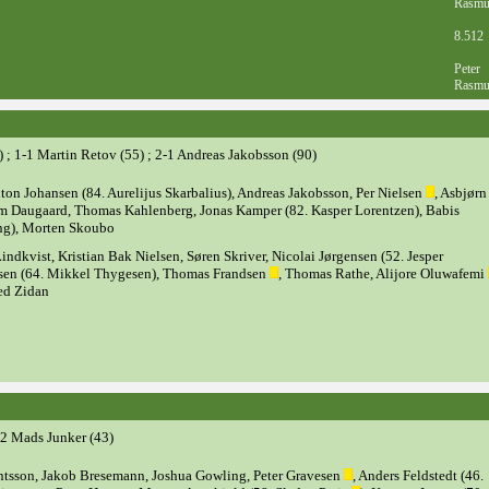
Rasmu
8.512
Peter
Rasmu
) ; 1-1 Martin Retov (55) ; 2-1 Andreas Jakobsson (90)
on Johansen (84. Aurelijus Skarbalius), Andreas Jakobsson, Per Nielsen
, Asbjørn
im Daugaard, Thomas Kahlenberg, Jonas Kamper (82. Kasper Lorentzen), Babis
ing), Morten Skoubo
indkvist, Kristian Bak Nielsen, Søren Skriver, Nicolai Jørgensen (52. Jesper
sen (64. Mikkel Thygesen), Thomas Frandsen
, Thomas Rathe, Alijore Oluwafemi
ed Zidan
-2 Mads Junker (43)
ntsson, Jakob Bresemann, Joshua Gowling, Peter Gravesen
, Anders Feldstedt (46.