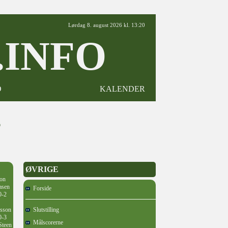
Lørdag 8. august 2026 kl. 13:20
INFO
D
KALENDER
5
ØVRIGE
eon
asen
Forside
0-2
dsson
Slutstilling
0-3
Målscorerne
Steen