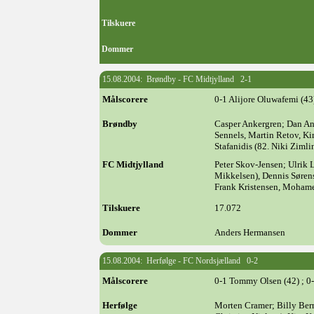
Tilskuere
Dommer
15.08.2004: Brøndby - FC Midtjylland 2-1
Målscorere
0-1 Alijore Oluwafemi (43
Brøndby
Casper Ankergren; Dan Ant
Sennels, Martin Retov, K
Stafanidis (82. Niki Ziml
FC Midtjylland
Peter Skov-Jensen; Ulrik L
Mikkelsen), Dennis Søren
Frank Kristensen, Moham
Tilskuere
17.072
Dommer
Anders Hermansen
15.08.2004: Herfølge - FC Nordsjælland 0-2
Målscorere
0-1 Tommy Olsen (42) ; 0
Herfølge
Morten Cramer; Billy Ber