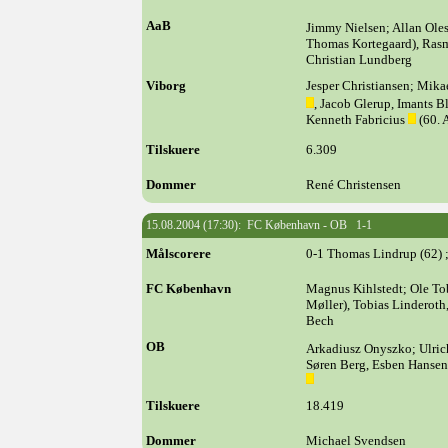
AaB
Jimmy Nielsen; Allan Ole
Thomas Kortegaard), Rasm
Christian Lundberg
Viborg
Jesper Christiansen; Mika
, Jacob Glerup, Imants B
Kenneth Fabricius
(60. 
Tilskuere
6.309
Dommer
René Christensen
15.08.2004 (17:30): FC København - OB 1-1
Målscorere
0-1 Thomas Lindrup (62) 
FC København
Magnus Kihlstedt; Ole To
Møller), Tobias Linderoth
Bech
OB
Arkadiusz Onyszko; Ulrich
Søren Berg, Esben Hansen
Tilskuere
18.419
Dommer
Michael Svendsen