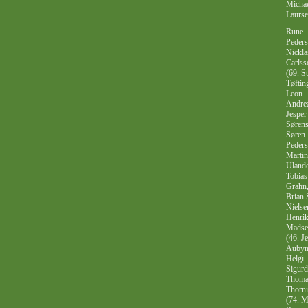
Micha
Laurse
Rune
Peders
Nickla
Carls
(69. St
Tøftin
Leon
Andre
Jesper
Sørens
Søren
Peders
Martin
Ulande
Tobias
Grahn
Brian 
Nielse
Henri
Madse
(46. J
Aubyn
Helgi
Sigurd
Thoma
Thorni
(74. M