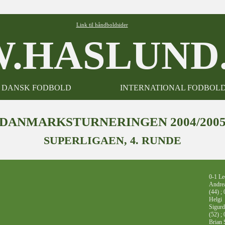
Link til håndboldsider
.HASLUND.
DANSK FODBOLD
INTERNATIONAL FODBOL
DANMARKSTURNERINGEN 2004/200
SUPERLIGAEN, 4. RUNDE
0-1 L
Andre
(44) ; 
Helgi
Sigur
(52) ; 
Brian 