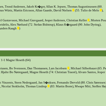
sen, Trond Andersen, Jakob Kr�ger, Allan K. Jepsen, Thomas Augustinussen (60.
us Würtz, Martin Ericsson, Allan Gaarde, David Nielsen
(55. Tulio de Melo
),
el Gustavsson, Michael Gravgaard, Jesper Andersen, Christian Keller
, Morten Pou
leidelis, Alex Nørlund (72. Stefan Bidstrup), Klaus K�rgaard (90. John Dyring),
Anders Kaagh
)
; 1-1 Magne Hoseth (64)
biasen, Bo Svensson, Dan Thomassen, Lars Jacobsen
, Michael Silberbauer (65. Pe
, Hjalte Bo Nørregaard, Magne Hoseth (74: Christian Traoré), Alvaro Santos, Jesper
 Vinzents, Steen Nedergaard, Jan S�nksen, Fernando Derveld (80. Chris Sørensen)
, Nicolai Stokholm, Thomas Lindrup
(83. Martin Borre), Mwape Miti, Steffen Hø