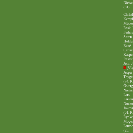
Nielse
(81)
Christ
Kemph
Mikke
Rask, 
Peders
Søren
Holdgå
René
Carlse
Kasper
Rasmu
John J
(58)
Jesper
Thyge
(74. 
Østerg
Nielse
Lars
Larsen
Nocko
Jokovi
(61. K
Rynke
Moge
Laurs
(23.