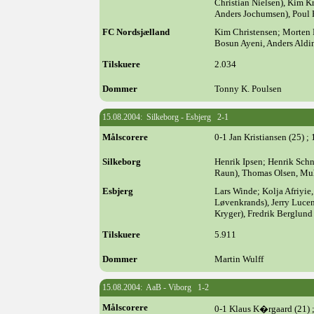
Christian Nielsen), Kim K
Anders Jochumsen), Poul 
FC Nordsjælland
Kim Christensen; Morten
Bosun Ayeni, Anders Aldi
Tilskuere
2.034
Dommer
Tonny K. Poulsen
15.08.2004: Silkeborg - Esbjerg 2-1
Målscorere
0-1 Jan Kristiansen (25) ;
Silkeborg
Henrik Ipsen; Henrik Schn
Raun), Thomas Olsen, Mu
Esbjerg
Lars Winde; Kolja Afriyie
Løvenkrands), Jerry Lucen
Kryger), Fredrik Berglund
Tilskuere
5.911
Dommer
Martin Wulff
15.08.2004: AaB - Viborg 1-2
Målscorere
0-1 Klaus K�rgaard (21) ; 