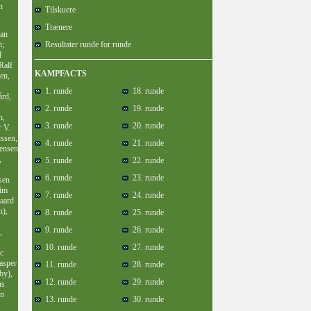
n
Tilskuere
Trænere
ian
;
Resultater runde for runde
l
Ralf
KAMPFACTS
en,
1. runde
18. runde
rd,
2. runde
19. runde
n,
3. runde
20. runde
 V.
ssen,
4. runde
21. runde
ensen
,
5. runde
22. runde
6. runde
23. runde
sen
Kim
7. runde
24. runde
aard
n),
8. runde
25. runde
9. runde
26. runde
,
10. runde
27. runde
c
asper
11. runde
28. runde
by),
12. runde
29. runde
ns
en
13. runde
30. runde