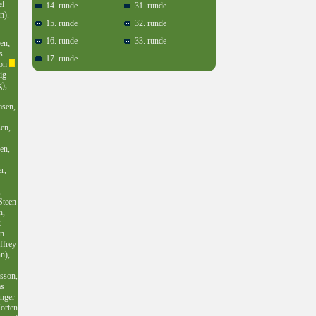
el
14. runde
31. runde
n).
15. runde
32. runde
16. runde
33. runde
en;
s
17. runde
son
ig
g),
asen,
en,
en,
r,
,
Steen
n,
k
n
effrey
n),
sson,
s
nger
orten