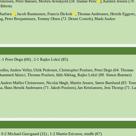
ristensen, Peter Hansen, Morten Avnskjold (58. Sladan Peric
), Karsten Jensen (70.
Hübertz
 Karlsen
, Jacob Rasmussen, Francis Dickoh
, Thomas Andreasen, Henrik Eggerts,
ng, Peter Benjaminsen, Tommy Olsen (72. Denni Conteh), Mads Junker
 1-1 Peter Degn (60) ; 2-1 Rajko Lekić (85)
edler, Anders Veller, Ulrik Pedersen, Christopher Poulsen, Peter Degn (64. Thomas
hammed Akinci, Thomas Poulsen, Iddi Alkhag, Rajko Lekić (90. Simon Bræmer)
, Anders Møller Christensen, Nicolai Høgh, Martin Jensen, Søren Barslund (83. To
a, Hans Henrik Andreasen (71. Jakob Poulsen), Jan Kristiansen, Jess Thorup (71. La
0-2 Michael Gravgaard (32) ; 1-2 Martin Ericsson, straffe (67)