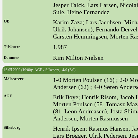
Jesper Falck, Lars Larsen, Nicol
Sule, Heine Fernandez
OB
Karim Zaza; Lars Jacobsen, Mich
Ulrik Johansen), Fernando Derv
Carsten Hemmingsen, Morten Ra
1.987
Tilskuere
Kim Milton Nielsen
Dommer
16.05.2002 (19:00): AGF - Silkeborg 4-0 (2-0)
Målscorere
1-0 Morten Poulsen (16) ; 2-0 Mo
Andersen (62) ; 4-0 Søren Anders
AGF
Erik Boye; Henrik Risom, Jacob L
Morten Poulsen (58. Tomasz Mazu
(81. Leon Andreasen), Josta Shim
Andersen, Morten Rasmussen
Silkeborg
Henrik Ipsen; Rasmus Hansen, Jac
Lars Brøgger, Ulrik Pedersen, Jes