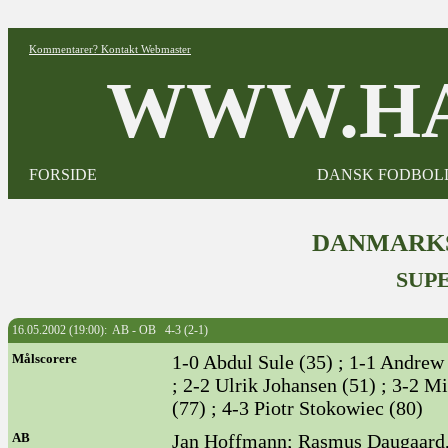
Kommentarer? Kontakt Webmaster
WWW.HA
FORSIDE
DANSK FODBOL
DANMARKS
SUPE
16.05.2002 (19:00): AB - OB 4-3 (2-1)
Målscorere
1-0 Abdul Sule (35) ; 1-1 Andrew
; 2-2 Ulrik Johansen (51) ; 3-2 
(77) ; 4-3 Piotr Stokowiec (80)
AB
Jan Hoffmann; Rasmus Daugaard, D