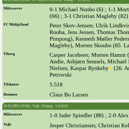
16.05.2002 (19:00): FC MIDTJYLLAND Viborg - 3-1 (0-1)
Målscorere
0-1 Michael Nonbo (6) ; 1-1 Mor
(66) ; 3-1 Christian Magleby (82)
FC Midtjylland
Peter Skov-Jensen; Ulrik Lindkvi
Rooba, Jens Jessen, Thomas Thom
Pimpong), Kenneth Møller Pederse
Magleby), Morten Skoubo (85. La
Viborg
Casper Jacobsen; Morten Hamm (7
Andie, Asbjørn Sennels, Michael
Nielsen, Kaspar Rynkeby
(26. A
Petrovski
5.518
Tilskuere
Claus Bo Larsen
Dommer
16.05.2002 (19:00): Vejle - Esbjerg 2-0 (0-0)
Målscorere
1-0 Jader Spindler (88) ; 2-0 Ale
Vejle
Jesper Christiansen; Christian Ke