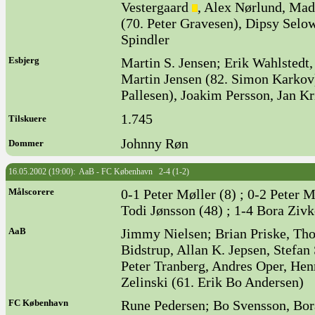
Vestergaard
, Alex Nørlund, Mad
(70. Peter Gravesen), Dipsy Selow
Spindler
Esbjerg
Martin S. Jensen; Erik Wahlstedt,
Martin Jensen (82. Simon Karkov)
Pallesen), Joakim Persson, Jan Kr
1.745
Tilskuere
Johnny Røn
Dommer
16.05.2002 (19:00): AaB - FC København 2-4 (1-2)
Målscorere
0-1 Peter Møller (8) ; 0-2 Peter M
Todi Jønsson (48) ; 1-4 Bora Zivk
AaB
Jimmy Nielsen; Brian Priske, Th
Bidstrup, Allan K. Jepsen, Stefa
Peter Tranberg, Andres Oper, Hen
Zelinski (61. Erik Bo Andersen)
FC København
Rune Pedersen; Bo Svensson, Bora