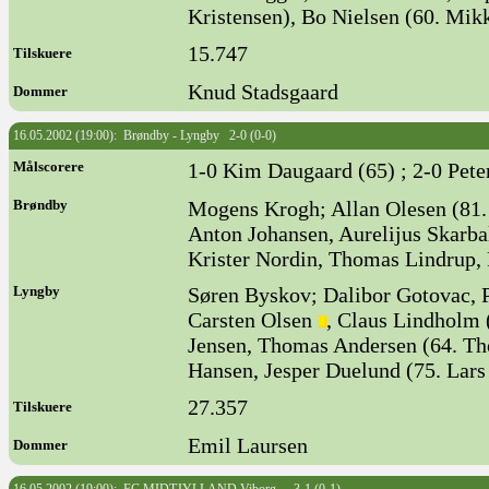
Kristensen), Bo Nielsen (60. Mik
15.747
Tilskuere
Knud Stadsgaard
Dommer
16.05.2002 (19:00): Brøndby - Lyngby 2-0 (0-0)
Målscorere
1-0 Kim Daugaard (65) ; 2-0 Pete
Brøndby
Mogens Krogh; Allan Olesen (81
Anton Johansen, Aurelijus Skarb
Krister Nordin, Thomas Lindrup,
Lyngby
Søren Byskov; Dalibor Gotovac, P
Carsten Olsen
, Claus Lindholm 
Jensen, Thomas Andersen (64. Tho
Hansen, Jesper Duelund (75. Lars
27.357
Tilskuere
Emil Laursen
Dommer