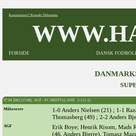
Kommentarer? Kontakt Webmaster
WWW.HA
FORSIDE
DANSK FODBOL
DANMARKS
SUPE
07.04.2002 (15:00): AGF - FC MIDTYLLAND 2-3 (1-1)
Målscorere
1-0 Anders Nielsen (21) ; 1-1 Ra
Thomasberg (49) ; 2-2 Anders Bjer
AGF
Erik Boye; Henrik Risom, Mads R
(46. Anders Bjerre), Tomasz Maz