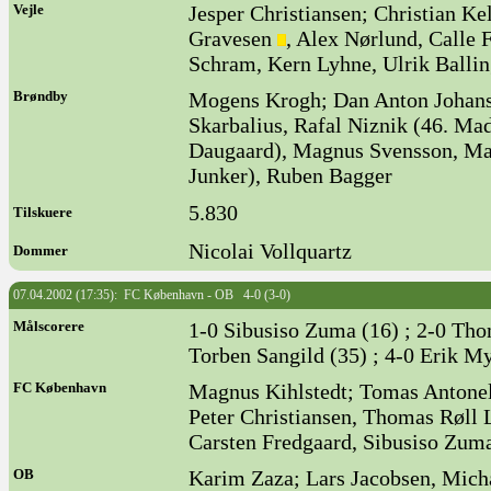
Vejle
Jesper Christiansen; Christian Ke
Gravesen
, Alex Nørlund, Call
Schram, Kern Lyhne, Ulrik Ballin
Brøndby
Mogens Krogh; Dan Anton Johanse
Skarbalius, Rafal Niznik (46. Ma
Daugaard), Magnus Svensson, Mat
Junker), Ruben Bagger
5.830
Tilskuere
Nicolai Vollquartz
Dommer
07.04.2002 (17:35): FC København - OB 4-0 (3-0)
Målscorere
1-0 Sibusiso Zuma (16) ; 2-0 Tho
Torben Sangild (35) ; 4-0 Erik M
FC København
Magnus Kihlstedt; Tomas Antonel
Peter Christiansen, Thomas Røll 
Carsten Fredgaard, Sibusiso Zuma
OB
Karim Zaza; Lars Jacobsen, Mich