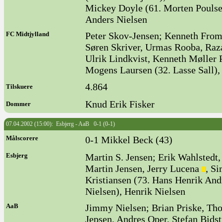
Mickey Doyle (61. Morten Poulse
Anders Nielsen
FC Midtjylland
Peter Skov-Jensen; Kenneth From 
Søren Skriver, Urmas Rooba, R
Ulrik Lindkvist, Kenneth Møller
Mogens Laursen (32. Lasse Sall),
4.864
Tilskuere
Knud Erik Fisker
Dommer
07.04.2002 (15:00): Esbjerg - AaB 0-1 (0-1)
Målscorere
0-1 Mikkel Beck (43)
Esbjerg
Martin S. Jensen; Erik Wahlstedt,
Martin Jensen, Jerry Lucena
, S
Kristiansen (73. Hans Henrik Andr
Nielsen), Henrik Nielsen
AaB
Jimmy Nielsen; Brian Priske, Th
Jepsen, Andres Oper, Stefan Bids