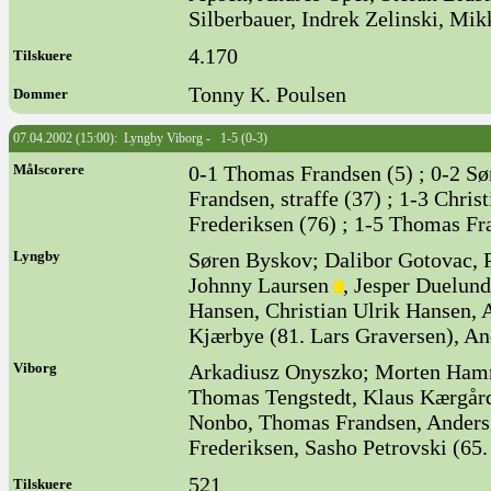
Silberbauer, Indrek Zelinski, Mi
4.170
Tilskuere
Tonny K. Poulsen
Dommer
07.04.2002 (15:00): Lyngby Viborg - 1-5 (0-3)
Målscorere
0-1 Thomas Frandsen (5) ; 0-2 Sø
Frandsen, straffe (37) ; 1-3 Chris
Frederiksen (76) ; 1-5 Thomas Fr
Lyngby
Søren Byskov; Dalibor Gotovac, P
Johnny Laursen
, Jesper Duelun
Hansen, Christian Ulrik Hansen, A
Kjærbye (81. Lars Graversen), A
Viborg
Arkadiusz Onyszko; Morten Ham
Thomas Tengstedt, Klaus Kærgård
Nonbo, Thomas Frandsen, Anders 
Frederiksen, Sasho Petrovski (65
521
Tilskuere