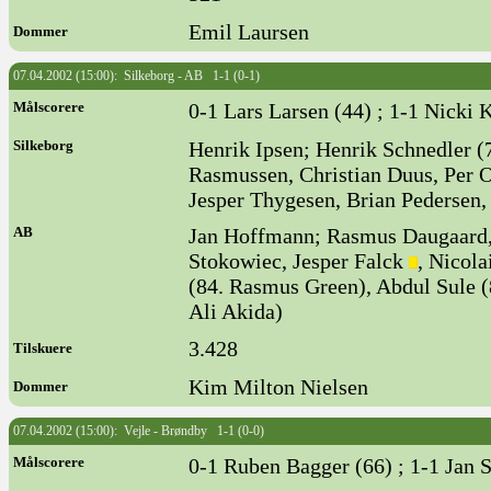
Emil Laursen
Dommer
07.04.2002 (15:00): Silkeborg - AB 1-1 (0-1)
Målscorere
0-1 Lars Larsen (44) ; 1-1 Nicki 
Silkeborg
Henrik Ipsen; Henrik Schnedler (
Rasmussen, Christian Duus, Per O
Jesper Thygesen, Brian Pedersen,
AB
Jan Hoffmann; Rasmus Daugaard, 
Stokowiec, Jesper Falck
, Nicola
(84. Rasmus Green), Abdul Sule (
Ali Akida)
3.428
Tilskuere
Kim Milton Nielsen
Dommer
07.04.2002 (15:00): Vejle - Brøndby 1-1 (0-0)
Målscorere
0-1 Ruben Bagger (66) ; 1-1 Jan 