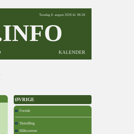
Torsdag 6. august 2026 kl. 06:26
INFO
D
KALENDER
2
ØVRIGE
Forside
Slutstilling
Målscorerne