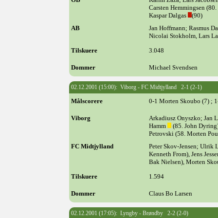
Carsten Hemmingsen (80. U
Kaspar Dalgas
(90)
AB
Jan Hoffmann; Rasmus D
Nicolai Stokholm, Lars La
Tilskuere
3.048
Dommer
Michael Svendsen
02.12.2001 (15:00): Viborg - FC Midtjylland 2-1 (2-1)
Målscorere
0-1 Morten Skoubo (7) ; 1
Viborg
Arkadiusz Onyszko; Jan La
Hamm
(85. John Dyring)
Petrovski (58. Morten Pou
FC Midtjylland
Peter Skov-Jensen; Ulrik 
Kenneth From), Jens Jes
Bak Nielsen), Morten Sk
Tilskuere
1.594
Dommer
Claus Bo Larsen
02.12.2001 (17:05): Lyngby - Brøndby 2-2 (2-0)