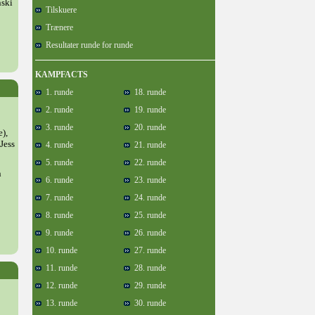
nski
Tilskuere
Trænere
Resultater runde for runde
KAMPFACTS
1. runde
18. runde
2. runde
19. runde
3. runde
20. runde
e),
Jess
4. runde
21. runde
5. runde
22. runde
n
6. runde
23. runde
7. runde
24. runde
8. runde
25. runde
9. runde
26. runde
10. runde
27. runde
11. runde
28. runde
12. runde
29. runde
13. runde
30. runde