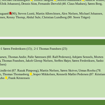
lrik Johansen), Dennis Siim, Fernando Derveld (46. Claus Madsen), Søren Berg,
augaard
(90), Steven Lustü, Martin Albrechtsen, Alex Nielsen, Michael Johansen,
rsen, Kenny Thorup, Abdul Sule, Christian Lundberg (90. Steen Träger)
-1 Søren Frederiksen (15) ; 2-1 Thomas Frandsen (25)
rsen, Thomas Andie, Palle Sørensen (60. Ralf Pedersen), Asbjørn Sennels, Morten
, Thomas Frandsen, Jakob Glerup Nielsen, Steffen Højer, Søren Frederiksen, Sasho
lsen)
Lindkvist (67. Razak Pimpong), Martin Nielsen, Søren Skriver, Urmas Rooba (78.
sen, Thomas Thomasberg
, Jesper Mikkelsen, Kenneth Møller Pedersen (87. Kristian
oubo
, Frank Kristensen