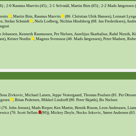
6) ; 2-0 Rasmus Marvits (45) ; 2-1 Selvmål, Martin Birn (65) ; 2-2 Mads Jørgensen 
nzents
, Martin Birn, Rasmus Marvits
(86. Christian Ulrik Hansen), Lennart Lyng
en, Stefan Schmidt
, Niels Lodberg, Nichlas Hindsberg (68. Jan Frederiksen), Andr
August
Johansen, Kenneth Rasmussen, Per Nielsen, Aurelijus Skarbalius, Rafal Niznik, K
ast), Krister Nordin
, Magnus Svensson (46. Mads Jørgensen), Peter Madsen, Rub
 Bora Zivkovic, Michael Larsen, Jeppe Vestergaard, Thomas Poulsen (81. Per Ottose
hygesen
, Brian Pedersen, Mikkel Lindorff (90. Peter Skjøth), Bo Nielsen
 (76. John Jensen), Mads Rieper, Ken Martin, Henrik Risom, Leon Andreasen, Liam
wicz (76. Scott Sellars
(90)), Mickey Doyle, Nocko Jokovic, Søren Andersen (63.