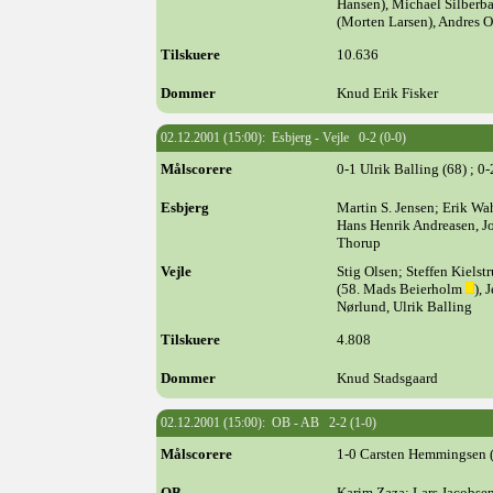
Hansen), Michael Silberba
(Morten Larsen), Andres O
Tilskuere
10.636
Dommer
Knud Erik Fisker
02.12.2001 (15:00): Esbjerg - Vejle 0-2 (0-0)
Målscorere
0-1 Ulrik Balling (68) ; 0-
Esbjerg
Martin S. Jensen; Erik Wa
Hans Henrik Andreasen, Jo
Thorup
Vejle
Stig Olsen; Steffen Kielst
(58. Mads Beierholm
), 
Nørlund, Ulrik Balling
Tilskuere
4.808
Dommer
Knud Stadsgaard
02.12.2001 (15:00): OB - AB 2-2 (1-0)
Målscorere
1-0 Carsten Hemmingsen (2
OB
Karim Zaza; Lars Jacobs