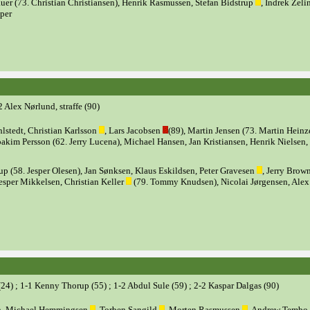
uer (73. Christian Christiansen), Henrik Rasmussen, Stefan Bidstrup
, Indrek Zeli
per
2 Alex Nørlund, straffe (90)
hlstedt, Christian Karlsson
, Lars Jacobsen
(89), Martin Jensen (73. Martin Heinz
akim Persson (62. Jerry Lucena), Michael Hansen, Jan Kristiansen, Henrik Nielsen, 
rup (58. Jesper Olesen), Jan Sønksen, Klaus Eskildsen, Peter Gravesen
, Jerry Brow
Jesper Mikkelsen, Christian Keller
(79. Tommy Knudsen), Nicolai Jørgensen, Alex
4) ; 1-1 Kenny Thorup (55) ; 1-2 Abdul Sule (59) ; 2-2 Kaspar Dalgas (90)
en, Michael Hemmingsen
, Torben Sangild
, Morten Rasmussen
, Andrew Tembo,