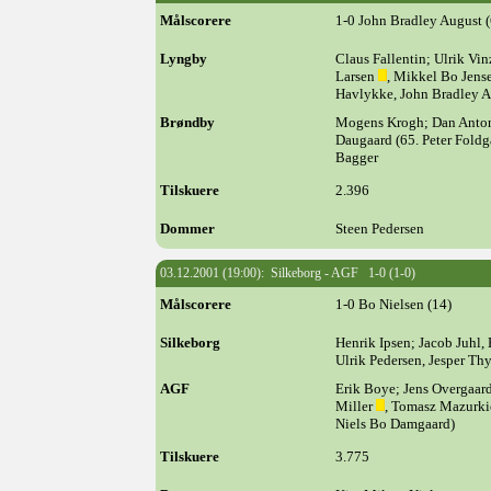
Målscorere
1-0 John Bradley August (
Lyngby
Claus Fallentin; Ulrik Vi
Larsen
, Mikkel Bo Jens
Havlykke, John Bradley 
Brøndby
Mogens Krogh; Dan Anton 
Daugaard (65. Peter Foldg
Bagger
Tilskuere
2.396
Dommer
Steen Pedersen
03.12.2001 (19:00): Silkeborg - AGF 1-0 (1-0)
Målscorere
1-0 Bo Nielsen (14)
Silkeborg
Henrik Ipsen; Jacob Juhl,
Ulrik Pedersen, Jesper T
AGF
Erik Boye; Jens Overgaard
Miller
, Tomasz Mazurkie
Niels Bo Damgaard)
Tilskuere
3.775