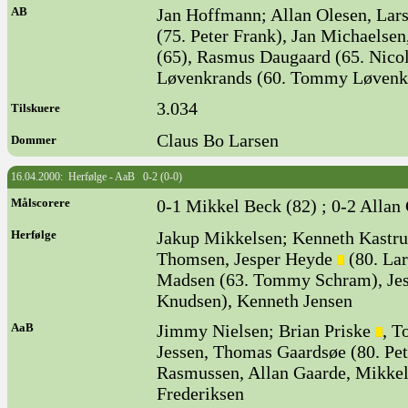
AB
Jan Hoffmann; Allan Olesen, Lars
(75. Peter Frank), Jan Michaelse
(65), Rasmus Daugaard (65. Nicol
Løvenkrands (60. Tommy Løvenk
3.034
Tilskuere
Claus Bo Larsen
Dommer
16.04.2000: Herfølge - AaB 0-2 (0-0)
Målscorere
0-1 Mikkel Beck (82) ; 0-2 Allan
Herfølge
Jakup Mikkelsen; Kenneth Kastru
Thomsen, Jesper Heyde
(80. Lar
Madsen (63. Tommy Schram), Jesp
Knudsen), Kenneth Jensen
AaB
Jimmy Nielsen; Brian Priske
, T
Jessen, Thomas Gaardsøe (80. Pet
Rasmussen, Allan Gaarde, Mikkel
Frederiksen