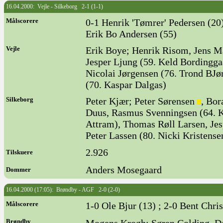
16.04.2000: Vejle - Silkeborg 2-1 (1-1)
Målscorere
0-1 Henrik 'Tømrer' Pedersen (20)
Erik Bo Andersen (55)
Vejle
Erik Boye; Henrik Risom, Jens Ma
Jesper Ljung (59. Keld Bordingga
Nicolai Jørgensen (76. Trond BJør
(70. Kaspar Dalgas)
Silkeborg
Peter Kjær; Peter Sørensen
, Bor
Duus, Rasmus Svenningsen (64. K
Attram), Thomas Røll Larsen, Jes
Peter Lassen (80. Nicki Kristense
2.926
Tilskuere
Anders Mosegaard
Dommer
16.04.2000 (17:05): Brøndby - AGF 2-0 (2-0)
Målscorere
1-0 Ole Bjur (13) ; 2-0 Bent Chri
Brøndby