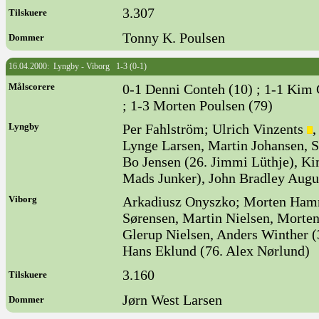
3.307
Tilskuere
Tonny K. Poulsen
Dommer
16.04.2000: Lyngby - Viborg 1-3 (0-1)
Målscorere
0-1 Denni Conteh (10) ; 1-1 Kim 
; 1-3 Morten Poulsen (79)
Lyngby
Per Fahlström; Ulrich Vinzents
,
Lynge Larsen, Martin Johansen, S
Bo Jensen (26. Jimmi Lüthje), K
Mads Junker), John Bradley Augu
Viborg
Arkadiusz Onyszko; Morten Hamm 
Sørensen, Martin Nielsen, Morte
Glerup Nielsen, Anders Winther (
Hans Eklund (76. Alex Nørlund)
3.160
Tilskuere
Jørn West Larsen
Dommer