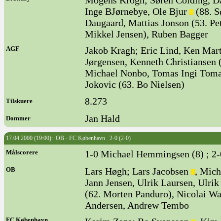
Mogens Krogh; Søren Colding, Da
Inge BJørnebye, Ole Bjur
(88. S
Daugaard, Mattias Jonson (53. Pe
Mikkel Jensen), Ruben Bagger
AGF
Jakob Kragh; Eric Lind, Ken Mar
Jørgensen, Kenneth Christiansen (
Michael Nonbo, Tomas Ingi Tom
Jokovic (63. Bo Nielsen)
8.273
Tilskuere
Jan Hald
Dommer
17.04.2000 (19:00): OB - FC København 2-0 (2-0)
Målscorere
1-0 Michael Hemmingsen (8) ; 2-
OB
Lars Høgh; Lars Jacobsen
, Mich
Jann Jensen, Ulrik Laursen, Ulrik
(62. Morten Panduro), Nicolai W
Andersen, Andrew Tembo
FC København