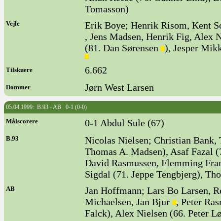
Tomasson)
Vejle
Erik Boye; Henrik Risom, Kent S
, Jens Madsen, Henrik Fig, Alex N
(81. Dan Sørensen
), Jesper Mik
6.662
Tilskuere
Jørn West Larsen
Dommer
05.04.1999: B.93 - AB 0-1 (0-0)
Målscorere
0-1 Abdul Sule (67)
B.93
Nicolas Nielsen; Christian Bank
Thomas A. Madsen), Asaf Fazal (7
David Rasmussen, Flemming Frand
Sigdal (71. Jeppe Tengbjerg), T
AB
Jan Hoffmann; Lars Bo Larsen, Re
Michaelsen, Jan Bjur
, Peter Ra
Falck), Alex Nielsen (66. Peter 