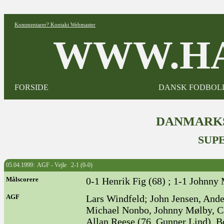
Kommentarer? Kontakt Webmaster
WWW.HA
FORSIDE
DANSK FODBOL
DANMARKS
SUPE
05.04.1999: AGF - Vejle 2-1 (0-0)
Målscorere
0-1 Henrik Fig (68) ; 1-1 Johnny 
AGF
Lars Windfeld; John Jensen, Ande
Michael Nonbo, Johnny Mølby, Ca
Allan Reese (76. Gunner Lind), B