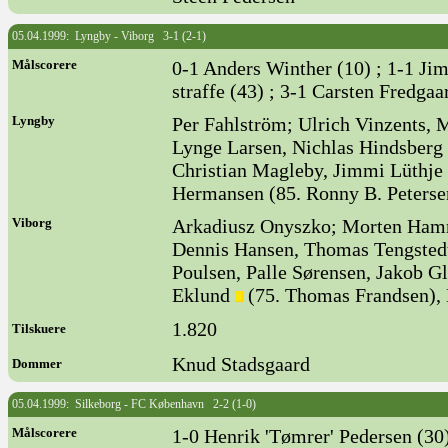
05.04.1999: Lyngby - Viborg 3-1 (2-1)
Målscorere
0-1 Anders Winther (10) ; 1-1 Ji
straffe (43) ; 3-1 Carsten Fredgaa
Lyngby
Per Fahlström; Ulrich Vinzents, 
Lynge Larsen, Nichlas Hindsberg
Christian Magleby, Jimmi Lüthje 
Hermansen (85. Ronny B. Peterse
Viborg
Arkadiusz Onyszko; Morten Ham
Dennis Hansen, Thomas Tengstedt
Poulsen, Palle Sørensen, Jakob G
Eklund
(75. Thomas Frandsen),
1.820
Tilskuere
Knud Stadsgaard
Dommer
05.04.1999: Silkeborg - FC København 2-2 (1-0)
Målscorere
1-0 Henrik 'Tømrer' Pedersen (30)