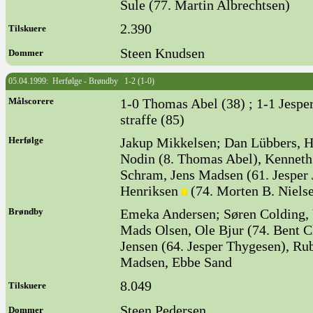
Sule (77. Martin Albrechtsen)
2.390
Tilskuere
Steen Knudsen
Dommer
05.04.1999: Herfølge - Brøndby 1-2 (1-0)
Målscorere
1-0 Thomas Abel (38) ; 1-1 Jespe
straffe (85)
Herfølge
Jakup Mikkelsen; Dan Lübbers, H
Nodin (8. Thomas Abel), Kennet
Schram, Jens Madsen (61. Jesper
Henriksen
(74. Morten B. Niels
Brøndby
Emeka Andersen; Søren Colding, 
Mads Olsen, Ole Bjur (74. Bent C
Jensen (64. Jesper Thygesen), R
Madsen, Ebbe Sand
8.049
Tilskuere
Steen Pedersen
Dommer