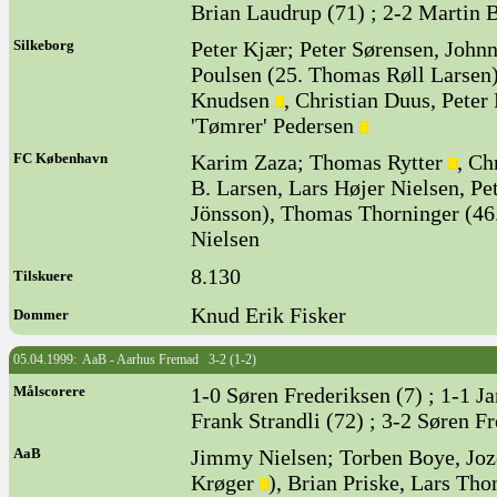
Brian Laudrup (71) ; 2-2 Martin B
Silkeborg
Peter Kjær; Peter Sørensen, Joh
Poulsen (25. Thomas Røll Larsen
Knudsen
, Christian Duus, Peter
'Tømrer' Pedersen
FC København
Karim Zaza; Thomas Rytter
, Ch
B. Larsen, Lars Højer Nielsen, Pe
Jönsson), Thomas Thorninger (46.
Nielsen
8.130
Tilskuere
Knud Erik Fisker
Dommer
05.04.1999: AaB - Aarhus Fremad 3-2 (1-2)
Målscorere
1-0 Søren Frederiksen (7) ; 1-1 Ja
Frank Strandli (72) ; 3-2 Søren F
AaB
Jimmy Nielsen; Torben Boye, Jo
Krøger
), Brian Priske, Lars T