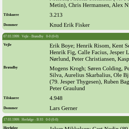
Metin), Chris Hermansen, Alex N
3.213
Tilskuere
Knud Erik Fisker
Dommer
07.03.1999: Vejle - Brøndby 0-0 (0-0)
Vejle
Erik Boye; Henrik Risom, Kent S
Henrik Fig, Calle Facius, Jesper 
Nørlund, Peter Christiansen, Kas
Brøndby
Mogens Krogh; Søren Colding, Pe
Silva, Aurelius Skarbalius, Ole B
(79. Jesper Thygesen), Ruben Bag
Peter Graulund
4.948
Tilskuere
Lars Gerner
Dommer
17.03.1999: Herfølge - B.93 0-0 (0-0)
Herfølge
Jakup Mikkelsen; Gert Nodin (89.