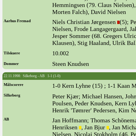
Hemmingsen (79. Claus Nielsen),
Morten Falch), David Nielsen
Aarhus Fremad
Niels Christian Jørgensen
(5); P
Nielsen, Frode Langagergaard, Ja
Jesper Sommer (68. Gregers Ulri
Klausen), Stig Haaland, Ulrik Bal
10.002
Tilskuere
Steen Knudsen
Dommer
22.11.1998: Silkeborg - AB 1-1 (1-0)
Målscorere
1-0 Kern Lyhne (15) ; 1-1 Kaan M
Silkeborg
Peter Kjær; Michael Hansen, Joh
Poulsen, Peder Knudsen, Kern Lyh
Henrik 'Tømrer' Pedersen, Kim N
AB
Jan Hoffmann; Thomas Schönema
Henriksen
, Jan Bjur
, Jan Mich
Nielsen, Nicolai Stokholm (46. Pe