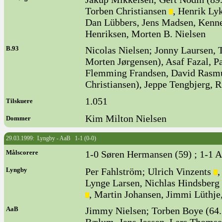
Torben Christiansen
, Henrik Ly
Dan Lübbers, Jens Madsen, Kenne
Henriksen, Morten B. Nielsen
B.93
Nicolas Nielsen; Jonny Laursen,
Morten Jørgensen), Asaf Fazal, Pa
Flemming Frandsen, David Rasmus
Christiansen), Jeppe Tengbjerg, R
1.051
Tilskuere
Kim Milton Nielsen
Dommer
29.03.1999: Lyngby - AaB 1-1 (0-0)
Målscorere
1-0 Søren Hermansen (59) ; 1-1 A
Lyngby
Per Fahlström; Ulrich Vinzents
,
Lynge Larsen, Nichlas Hindsberg 
, Martin Johansen, Jimmi Lüthje
AaB
Jimmy Nielsen; Torben Boye (64.