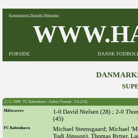
Kommentarer? Kontakt Webmaster
WWW.HA
FORSIDE
DANSK FODBOL
DANMARKS
SUPE
22.11.1998: FC København - Aarhus Fremad 3-0 (3-0)
Målscorere
1-0 David Nielsen (28) ; 2-0 Tho
(45)
FC København
Michael Steensgaard; Michael 'Mi
Todi Jönsson), Thomas Rytter, Lar