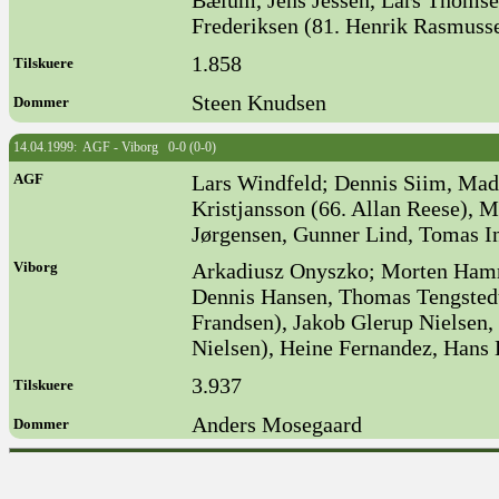
Bælum, Jens Jessen, Lars Thomsen
Frederiksen (81. Henrik Rasmusse
1.858
Tilskuere
Steen Knudsen
Dommer
14.04.1999: AGF - Viborg 0-0 (0-0)
AGF
Lars Windfeld; Dennis Siim, Mads
Kristjansson (66. Allan Reese),
Jørgensen, Gunner Lind, Tomas I
Viborg
Arkadiusz Onyszko; Morten Hamm,
Dennis Hansen, Thomas Tengsted
Frandsen), Jakob Glerup Nielsen,
Nielsen), Heine Fernandez, Hans
3.937
Tilskuere
Anders Mosegaard
Dommer