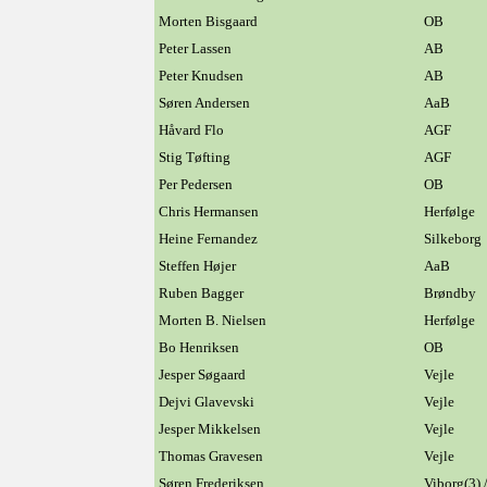
Morten Bisgaard
OB
Peter Lassen
AB
Peter Knudsen
AB
Søren Andersen
AaB
Håvard Flo
AGF
Stig Tøfting
AGF
Per Pedersen
OB
Chris Hermansen
Herfølge
Heine Fernandez
Silkeborg
Steffen Højer
AaB
Ruben Bagger
Brøndby
Morten B. Nielsen
Herfølge
Bo Henriksen
OB
Jesper Søgaard
Vejle
Dejvi Glavevski
Vejle
Jesper Mikkelsen
Vejle
Thomas Gravesen
Vejle
Søren Frederiksen
Viborg(3) 