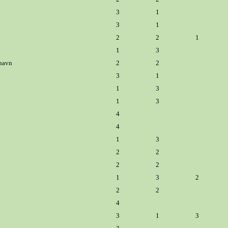
3
1
3
1
2
2
1
1
3
havn
2
2
3
1
1
3
1
3
4
4
1
3
2
2
2
2
1
3
2
2
2
4
3
1
3