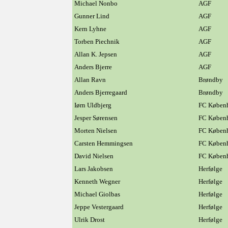
Michael Nonbo
AGF
Gunner Lind
AGF
Kern Lyhne
AGF
Torben Piechnik
AGF
Allan K. Jepsen
AGF
Anders Bjerre
AGF
Allan Ravn
Brøndby
Anders Bjerregaard
Brøndby
Iørn Uldbjerg
FC Køben
Jesper Sørensen
FC Køben
Morten Nielsen
FC Køben
Carsten Hemmingsen
FC Køben
David Nielsen
FC Køben
Lars Jakobsen
Herfølge
Kenneth Wegner
Herfølge
Michael Giolbas
Herfølge
Jeppe Vestergaard
Herfølge
Ulrik Drost
Herfølge