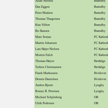
Allan Nielsen
Brøndby
Dan Eggen
Brøndby
Peter Madsen
Brøndby
Thomas Thøgersen
Brøndby
Kim Vilfort
Brøndby
Bo Hansen
Brøndby
Mate Sestan
FC Køben
Martin Johansen
FC Køben
Lars Højer Nielsen
FC Køben
Morten Falch
FC Køben
Thomas Høyer
Herfølge
Torben Christiansen
Herfølge
Frank Markussen
Hvidovre
Dennis Danielsen
Hvidovre
Anders Bjerre
Lyngby
Ronny B. Petersen
Lyngby
Michael Schjönberg
OB
Ulrik Pedersen
OB