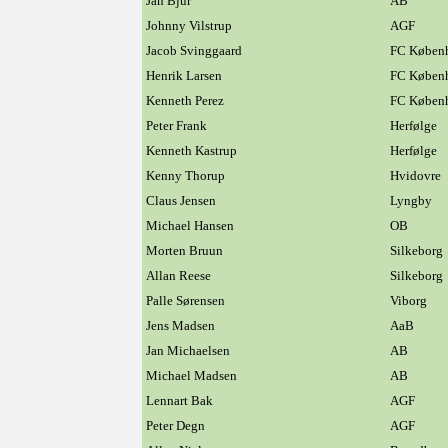
Jan Bjur
AB
Johnny Vilstrup
AGF
Jacob Svinggaard
FC Køben
Henrik Larsen
FC Køben
Kenneth Perez
FC Køben
Peter Frank
Herfølge
Kenneth Kastrup
Herfølge
Kenny Thorup
Hvidovre
Claus Jensen
Lyngby
Michael Hansen
OB
Morten Bruun
Silkeborg
Allan Reese
Silkeborg
Palle Sørensen
Viborg
Jens Madsen
AaB
Jan Michaelsen
AB
Michael Madsen
AB
Lennart Bak
AGF
Peter Degn
AGF