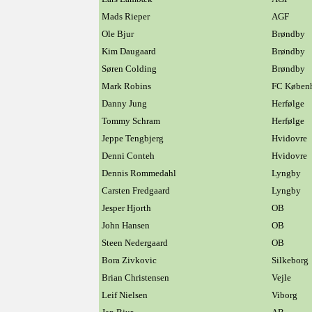
Mads Rieper
AGF
Ole Bjur
Brøndby
Kim Daugaard
Brøndby
Søren Colding
Brøndby
Mark Robins
FC Køben
Danny Jung
Herfølge
Tommy Schram
Herfølge
Jeppe Tengbjerg
Hvidovre
Denni Conteh
Hvidovre
Dennis Rommedahl
Lyngby
Carsten Fredgaard
Lyngby
Jesper Hjorth
OB
John Hansen
OB
Steen Nedergaard
OB
Bora Zivkovic
Silkeborg
Brian Christensen
Vejle
Leif Nielsen
Viborg