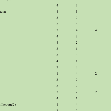
4
3
havn
4
3
5
2
2
5
3
4
4
4
2
4
2
5
1
3
3
4
1
2
3
1
4
2
3
2
3
2
1
3
2
2
4
1
Silkeborg(2)
1
4
2
2