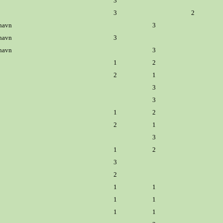
3
3
2
havn
3
havn
3
havn
3
1
2
2
1
3
3
1
2
2
1
3
1
2
3
2
1
1
1
1
1
1