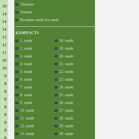
Tilskuere
16
Trænere
14
Resultater runde for runde
14
14
KAMPFACTS
12
1. runde
18. runde
12
2. runde
19. runde
11
3. runde
20. runde
10
4. runde
21. runde
10
5. runde
22. runde
9
6. runde
23. runde
8
7. runde
24. runde
8
8. runde
25. runde
8
9. runde
26. runde
8
10. runde
27. runde
8
11. runde
28. runde
8
12. runde
29. runde
8
13. runde
30. runde
8