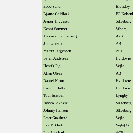
Ebbe Sand
Brøndby
Bjarne Goldbæk
FC Køben
Jesper Thygesen
Silkeborg
Kenni Sommer
Viborg
Thomas Thomasberg
AaB
Jan Laursen
AB
Martin Jørgensen
AGF
Søren Andersen
Hvidovre
Henrik Fig
Vejle
Allan Olsen
AB
Daniel Niron
Hvidovre
Carsten Hallum
Hvidovre
Todi Jønsson
Lyngby
Nocko Jokovic
Silkeborg
Johnny Hansen
Silkeborg
Peter Graulund
Vejle
Kim Nørholt
Vejle(3) / 
Lars Lambæk
AGF