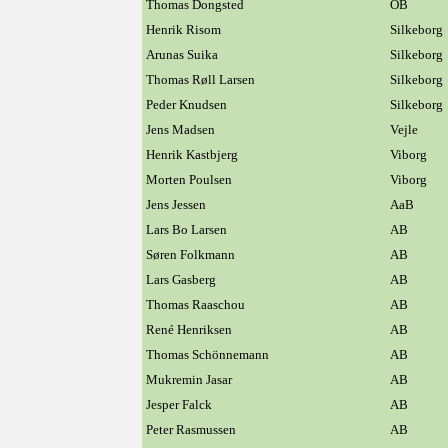
Thomas Dongsted
OB
Henrik Risom
Silkeborg
Arunas Suika
Silkeborg
Thomas Røll Larsen
Silkeborg
Peder Knudsen
Silkeborg
Jens Madsen
Vejle
Henrik Kastbjerg
Viborg
Morten Poulsen
Viborg
Jens Jessen
AaB
Lars Bo Larsen
AB
Søren Folkmann
AB
Lars Gasberg
AB
Thomas Raaschou
AB
René Henriksen
AB
Thomas Schönnemann
AB
Mukremin Jasar
AB
Jesper Falck
AB
Peter Rasmussen
AB