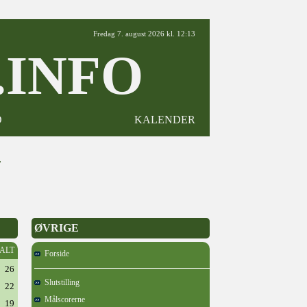
Fredag 7. august 2026 kl. 12:13
INFO
D
KALENDER
7
ØVRIGE
 ALT
Forside
26
Slutstilling
22
Målscorerne
19