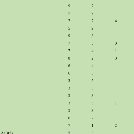
9
7
7
7
7
7
4
5
9
9
3
7
5
3
7
4
1
8
2
3
6
4
6
3
3
5
3
5
5
3
3
5
1
5
3
6
2
7
1
2
/ AaB(5)
5
3