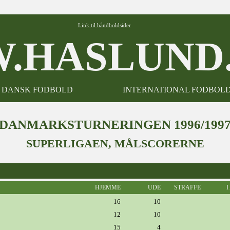
Link til håndboldsider
.HASLUND.
DANSK FODBOLD
INTERNATIONAL FODBOL
DANMARKSTURNERINGEN 1996/199
SUPERLIGAEN, MÅLSCORERNE
HJEMME
UDE
STRAFFE
I
16
10
12
10
15
4