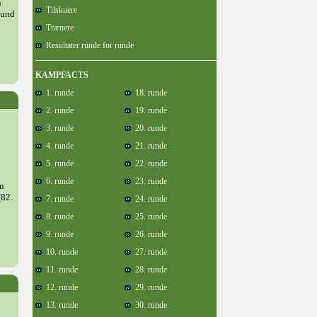
n
Tilskuere
lund
Trænere
Resultater runde for runde
KAMPFACTS
1. runde
18. runde
2. runde
19. runde
3. runde
20. runde
n
4. runde
21. runde
5. runde
22. runde
6. runde
23. runde
an
(82.
7. runde
24. runde
8. runde
25. runde
9. runde
26. runde
10. runde
27. runde
11. runde
28. runde
12. runde
29. runde
13. runde
30. runde