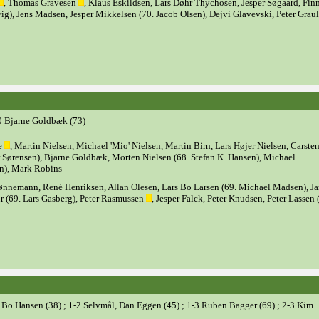
, Thomas Gravesen
, Klaus Eskildsen, Lars Døhr Thychosen, Jesper Søgaard, Fin
ig), Jens Madsen, Jesper Mikkelsen (70. Jacob Olsen), Dejvi Glavevski, Peter Grau
-0 Bjarne Goldbæk (73)
ke
, Martin Nielsen, Michael 'Mio' Nielsen, Martin Birn, Lars Højer Nielsen, Carste
r Sørensen), Bjarne Goldbæk, Morten Nielsen (68. Stefan K. Hansen), Michael
n), Mark Robins
ønnemann, René Henriksen, Allan Olesen, Lars Bo Larsen (69. Michael Madsen), J
ur (69. Lars Gasberg), Peter Rasmussen
, Jesper Falck, Peter Knudsen, Peter Lassen 
-2 Bo Hansen (38) ; 1-2 Selvmål, Dan Eggen (45) ; 1-3 Ruben Bagger (69) ; 2-3 Kim