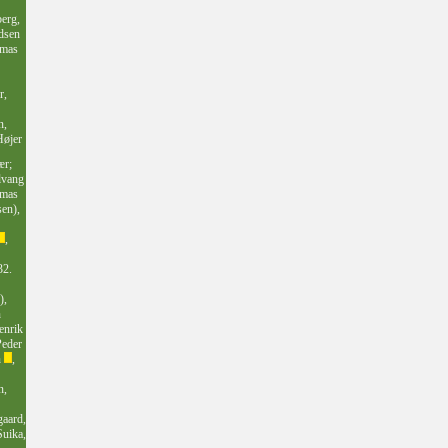
erg,
dsen
omas
r,
n,
Højer
ær;
lvang
omas
sen),
,
32.
),
n
enrik
Peder
n
,
n,
aard,
uika,