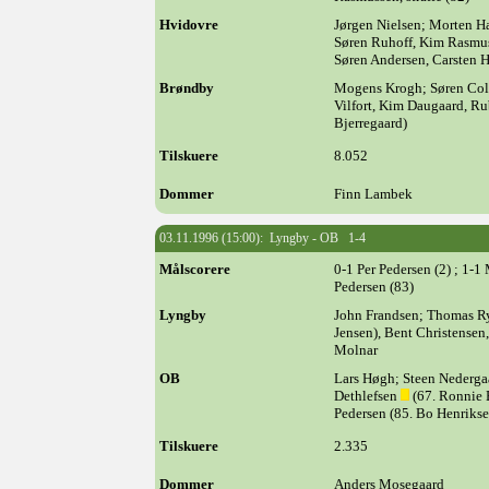
Hvidovre
Jørgen Nielsen; Morten
Søren Ruhoff, Kim Rasmus
Søren Andersen, Carsten 
Brøndby
Mogens Krogh; Søren Coldi
Vilfort, Kim Daugaard, R
Bjerregaard)
Tilskuere
8.052
Dommer
Finn Lambek
03.11.1996 (15:00): Lyngby - OB 1-4
Målscorere
0-1 Per Pedersen (2) ; 1-1
Pedersen (83)
Lyngby
John Frandsen; Thomas R
Jensen), Bent Christensen
Molnar
OB
Lars Høgh; Steen Nederga
Dethlefsen
(67. Ronnie 
Pedersen (85. Bo Henrikse
Tilskuere
2.335
Dommer
Anders Mosegaard