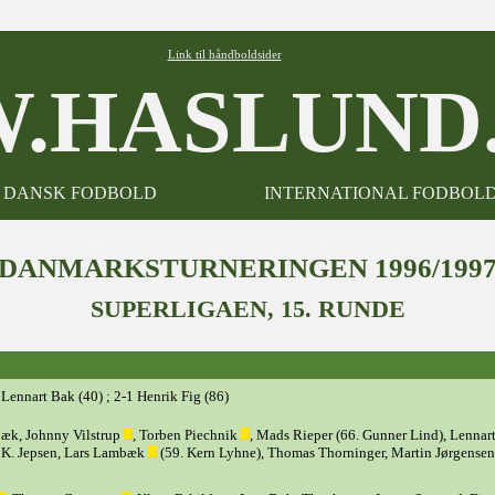
Link til håndboldsider
.HASLUND.
DANSK FODBOLD
INTERNATIONAL FODBOL
DANMARKSTURNERINGEN 1996/199
SUPERLIGAEN, 15. RUNDE
0 Lennart Bak (40) ; 2-1 Henrik Fig (86)
bæk, Johnny Vilstrup
, Torben Piechnik
, Mads Rieper (66. Gunner Lind), Lennar
n K. Jepsen, Lars Lambæk
(59. Kern Lyhne), Thomas Thorninger, Martin Jørgensen