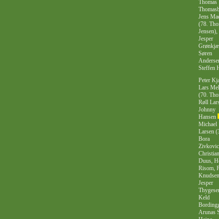
Thomas
Thomasb
Jens Ma
(78. Th
Jensen),
Jesper
Grønkjæ
Søren
Anderse
Steffen 
Peter Kj
Lars Me
(70. Th
Røll Lar
Johnny
Hansen
Michael
Larsen (
Bora
Zivkovic
Christia
Duus, H
Risom, 
Knudse
Jesper
Thygese
Keld
Bordingg
Arunas S