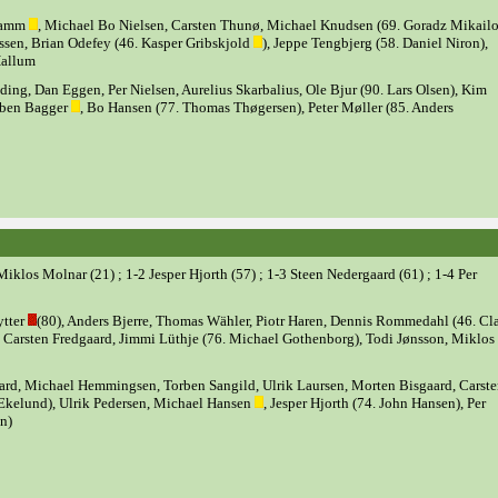
 Hamm
, Michael Bo Nielsen, Carsten Thunø, Michael Knudsen (69. Goradz Mikailo
sen, Brian Odefey (46. Kasper Gribskjold
), Jeppe Tengbjerg (58. Daniel Niron),
Hallum
ng, Dan Eggen, Per Nielsen, Aurelius Skarbalius, Ole Bjur (90. Lars Olsen), Kim
uben Bagger
, Bo Hansen (77. Thomas Thøgersen), Peter Møller (85. Anders
 Miklos Molnar (21) ; 1-2 Jesper Hjorth (57) ; 1-3 Steen Nedergaard (61) ; 1-4 Per
ytter
(80), Anders Bjerre, Thomas Wähler, Piotr Haren, Dennis Rommedahl (46. Cl
, Carsten Fredgaard, Jimmi Lüthje (76. Michael Gothenborg), Todi Jønsson, Miklos
ard, Michael Hemmingsen, Torben Sangild, Ulrik Laursen, Morten Bisgaard, Carst
Ekelund), Ulrik Pedersen, Michael Hansen
, Jesper Hjorth (74. John Hansen), Per
n)