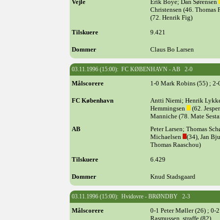
Vejle
Erik Boye; Dan Sørensen
Christensen (46. Thomas F
(72. Henrik Fig)
Tilskuere
9.421
Dommer
Claus Bo Larsen
03.11.1996 (15:00): FC KØBENHAVN - AB 2-0
Målscorere
1-0 Mark Robins (55) ; 2
FC København
Antti Niemi; Henrik Lyk
Hemmingsen
(62. Jespe
Manniche (78. Mate Sesta
AB
Peter Larsen; Thomas Sch
Michaelsen
(34), Jan Bj
Thomas Raaschou)
Tilskuere
6.429
Dommer
Knud Stadsgaard
03.11.1996 (15:00): Hvidovre - BRØNDBY 2-3
Målscorere
0-1 Peter Møller (26) ; 0
Rasmussen, straffe (82)