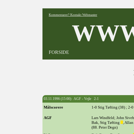
Kommentarer? Kontakt Webmaster
WWW
FORSIDE
03.11.1996 (15:00): AGF - Vejle 2-1
Målscorere
1-0 Stig Tøfting (38) ; 2-
AGF
Lars Windfeld; John Sive
Bak, Stig Tøfting
, Alla
(88. Peter Degn)