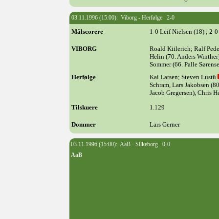
03.11.1996 (15:00): Viborg - Herfølge 2-0
Målscorere
1-0 Leif Nielsen (18) ; 2
VIBORG
Roald Kiilerich; Ralf Ped
Helin (70. Anders Winther
Sommer (66. Palle Sørens
Herfølge
Kai Larsen; Steven Lustü
Schram, Lars Jakobsen (8
Jacob Gregersen), Chris 
Tilskuere
1.129
Dommer
Lars Gerner
03.11.1996 (15:00): AaB - Silkeborg 0-0
AaB