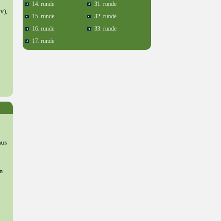
14. runde
31. runde
v),
15. runde
32. runde
16. runde
33. runde
17. runde
aus
en