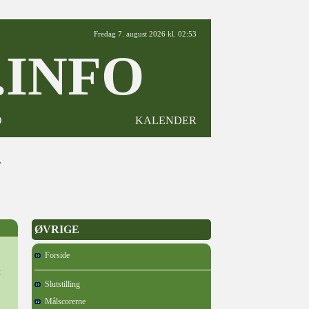
Fredag 7. august 2026 kl. 02:53
INFO
D
KALENDER
7
ØVRIGE
Forside
t
Slutstilling
Målscorerne