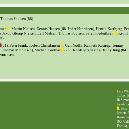
-0 Thomas Poulsen (88)
ersen
, Martin Nielsen, Dennis Hansen (68. Peder Henriksen), Henrik Kastbjerg, Pet
), Jakob Glerup Nielsen, Leif Nielsen, Thomas Poulsen, Søren Frederiksen
, Kenni
en)
(61), Peter Frank, Torben Christiansen
, Gert Nodin, Kenneth Kastrup, Tommy
0. Thomas Mathiesen), Michael Giolbas
(75. Henrik Jørgensen), Danny Jung (84.
Hermansen
Lars Wi
Torben 
Ib Simon
Jacob K
, Jens
Jessen, 
Rasmuss
(66. Call
Facius),