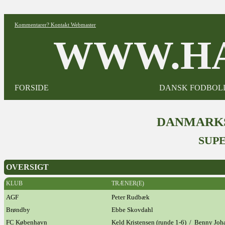
Kommentarer? Kontakt Webmaster
WWW.HA
FORSIDE
DANSK FODBOL
DANMARKS
SUP
OVERSIGT
KLUB
TRÆNER(E)
AGF
Peter Rudbæk
Brøndby
Ebbe Skovdahl
FC København
Keld Kristensen (runde 1-6) / Benny Joh