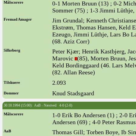
Målscorere
0-1 Morten Bruun (13) ; 0-2 Micha
Sommer (75) ; 1-3 Jimmi Lüthje, s
Fremad Amager
Jim Grundal; Kenneth Christians
Ekstrøm, Thomas Hansen, Keld Es
Ezeugo, Jimmi Lüthje, Lars Bo L
(68. Aziz Corr)
Silkeborg
Peter Kjær; Henrik Kastbjerg, Ja
Marovic
(85), Morten Bruun, Je
Keld Bordinggaard (46. Lars Me
(82. Allan Reese)
2.093
Tilskuere
Knud Stadsgaard
Dommer
30.10.1994 (15:00): AaB - Næstved 4-0 (2-0)
Målscorere
1-0 Erik Bo Andersen (1) ; 2-0 Er
Andersen (69) ; 4-0 Peter Rasmus
AaB
Thomas Gill; Torben Boye, Ib S