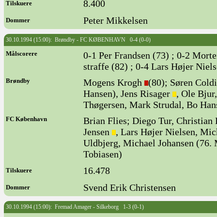
8.400
Tilskuere
Peter Mikkelsen
Dommer
30.10.1994 (15:00): Brøndby - FC KØBENHAVN 0-4 (0-0)
Målscorere
0-1 Per Frandsen (73) ; 0-2 Morte
straffe (82) ; 0-4 Lars Højer Niel
Brøndby
Mogens Krogh
(80); Søren Cold
Hansen), Jens Risager
, Ole Bjur
Thøgersen, Mark Strudal, Bo Han
FC København
Brian Flies; Diego Tur, Christian
Jensen
, Lars Højer Nielsen, Mic
Uldbjerg, Michael Johansen (76. 
Tobiasen)
16.478
Tilskuere
Svend Erik Christensen
Dommer
30.10.1994 (15:00): Fremad Amager - Silkeborg 1-3 (0-1)