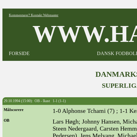
Kommentarer? Kontakt Webmaster
WWW.HA
FORSIDE
DANSK FODBOL
DANMARKS
SUPERLIG
29.10.1994 (15:00): OB - Ikast 1-1 (1-1)
Målscorere
1-0 Alphonse Tchami (7) ; 1-1 Ke
OB
Lars Høgh; Johnny Hansen, Mich
Steen Nedergaard, Carsten Hemmi
Pedersen), Jens Melvang, Michael