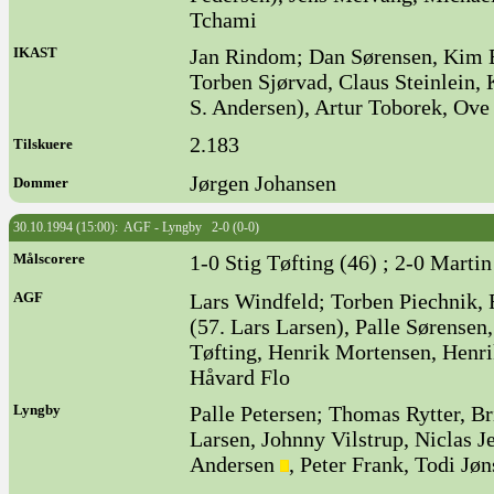
Tchami
IKAST
Jan Rindom; Dan Sørensen, Kim 
Torben Sjørvad, Claus Steinlein,
S. Andersen), Artur Toborek, Ove
2.183
Tilskuere
Jørgen Johansen
Dommer
30.10.1994 (15:00): AGF - Lyngby 2-0 (0-0)
Målscorere
1-0 Stig Tøfting (46) ; 2-0 Marti
AGF
Lars Windfeld; Torben Piechnik,
(57. Lars Larsen), Palle Sørensen,
Tøfting, Henrik Mortensen, Henr
Håvard Flo
Lyngby
Palle Petersen; Thomas Rytter, Br
Larsen, Johnny Vilstrup, Niclas J
Andersen
, Peter Frank, Todi Jø