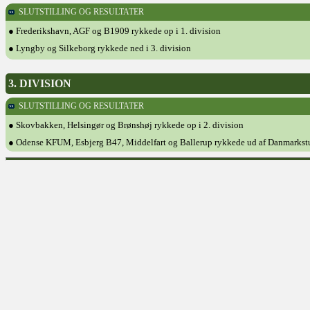
SLUTSTILLING OG RESULTATER
● Frederikshavn, AGF og B1909 rykkede op i 1. division
● Lyngby og Silkeborg rykkede ned i 3. division
3. DIVISION
SLUTSTILLING OG RESULTATER
● Skovbakken, Helsingør og Brønshøj rykkede op i 2. division
● Odense KFUM, Esbjerg B47, Middelfart og Ballerup rykkede ud af Danmarkst