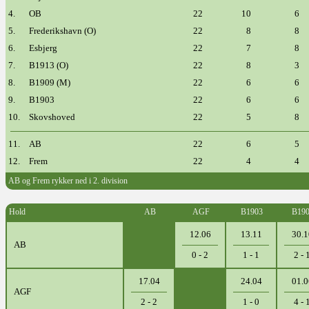
4.
OB
22
10
6
5.
Frederikshavn (O)
22
8
8
6.
Esbjerg
22
7
8
7.
B1913 (O)
22
8
3
8.
B1909 (M)
22
6
6
9.
B1903
22
6
6
10.
Skovshoved
22
5
8
11.
AB
22
6
5
12.
Frem
22
4
4
AB og Frem rykker ned i 2. division
Hold
AB
AGF
B1903
B19
12.06
13.11
30.1
AB
0 - 2
1 - 1
2 - 
17.04
24.04
01.0
AGF
2 - 2
1 - 0
4 - 