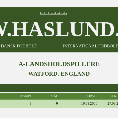
Link til håndboldsider
.HASLUND.
DANSK FODBOLD
INTERNATIONAL FODBOL
A-LANDSHOLDSPILLERE
WATFORD, ENGLAND
KAMPE
MÅL
FØRSTE
SEN
9
0
16.08.2000
27.03.