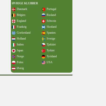
ØVRIGE KLUBBER
Danmark
Portugal
Belgien
Rusland
England
Schweiz
Frankrig
Skotland
Grækenland
Spanien
Holland
Sverige
Italien
Tjekkiet
Japan
Tyrkiet
Norge
Tyskland
Polen
USA
Østrig